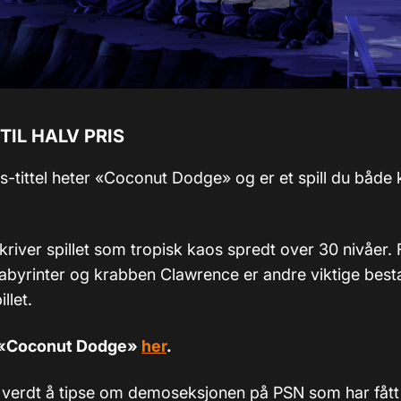
TIL HALV PRIS
-tittel heter «Coconut Dodge» og er et spill du både k
river spillet som tropisk kaos spredt over 30 nivåer. 
labyrinter og krabben Clawrence er andre viktige best
llet.
ra «Coconut Dodge»
her
.
et verdt å tipse om demoseksjonen på PSN som har fått 