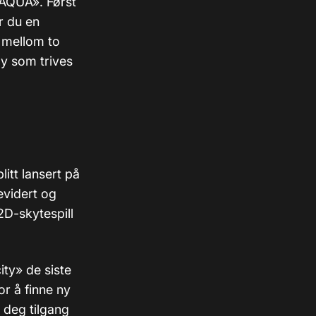
«AQUA». Først
r du en
 mellom to
øy som trives
litt lansert på
evidert og
2D-skytespill
ity» de siste
for å finne ny
 deg tilgang