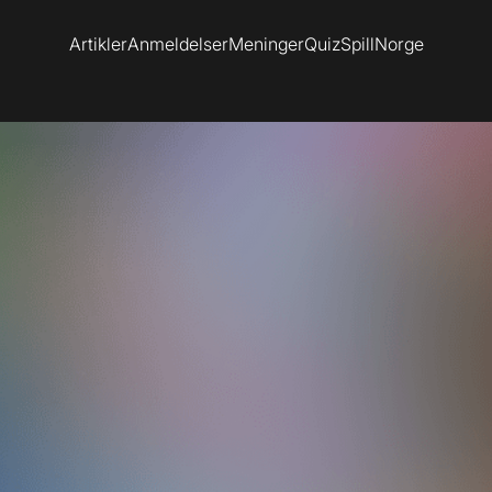
Artikler
Anmeldelser
Meninger
Quiz
SpillNorge