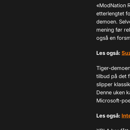
«ModNation Ra
etterlengtet 
demoen. Selve 
mening før re
også en forsm
Les også:
Suz
Tiger-demoen 
tilbud på det
slipper klass
Denne uken ka
Microsoft-poe
Les også:
Int