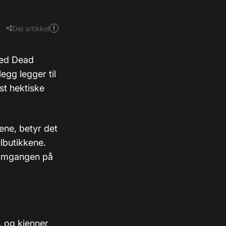
Del artikkel
Red Dead
gg legger til
st hektiske
ene, betyr det
llbutikkene.
nnomgangen på
, og kjenner