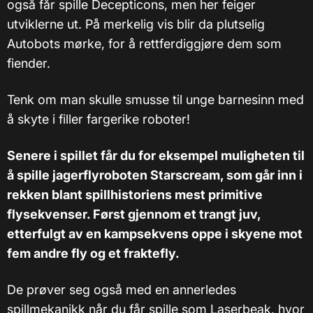
også får spille Decepticons, men her feiger
utviklerne ut. På merkelig vis blir da plutselig
Autobots mørke, for å rettferdiggjøre dem som
fiender.
Tenk om man skulle smusse til unge barnesinn med
å skyte i filler fargerike roboter!
Senere i spillet får du for eksempel muligheten til
å spille jagerflyroboten Starscream, som går inn i
rekken blant spillhistoriens mest primitive
flysekvenser. Først gjennom et trangt juv,
etterfulgt av en kampsekvens oppe i skyene mot
fem andre fly og et fraktefly.
De prøver seg også med en annerledes
spillmekanikk når du får spille som Laserbeak, hvor