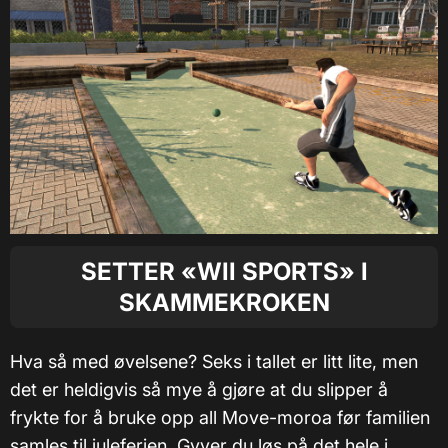
SETTER «WII SPORTS» I
SKAMMEKROKEN
Hva så med øvelsene? Seks i tallet er litt lite, men
det er heldigvis så mye å gjøre at du slipper å
frykte for å bruke opp all Move-moroa før familien
samles til juleferien. Gyver du løs på det hele i