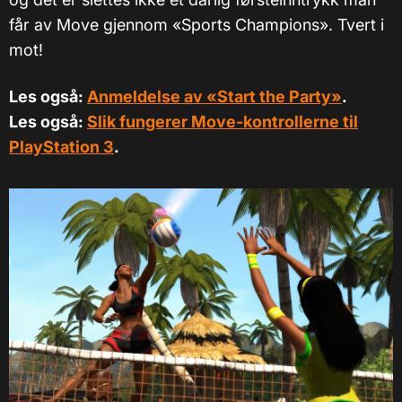
får av Move gjennom «Sports Champions». Tvert i
mot!
Les også:
Anmeldelse av «Start the Party»
.
Les også:
Slik fungerer Move-kontrollerne til
PlayStation 3
.