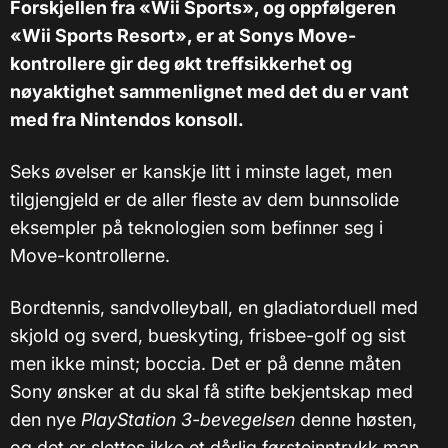
Forskjellen fra «Wii Sports», og oppfølgeren
«Wii Sports Resort», er at Sonys Move-
kontrollere gir deg økt treffsikkerhet og
nøyaktighet sammenlignet med det du er vant
med fra Nintendos konsoll.
Seks øvelser er kanskje litt i minste laget, men
tilgjengjeld er de aller fleste av dem bunnsolide
eksempler på teknologien som befinner seg i
Move-kontrollerne.
Bordtennis, sandvolleyball, en gladiatorduell med
skjold og sverd, bueskyting, frisbee-golf og sist
men ikke minst; boccia. Det er på denne måten
Sony ønsker at du skal få stifte bekjentskap med
den nye
PlayStation 3-bevegelsen
denne høsten,
og det er slettes ikke et dårlig førsteinntrykk man