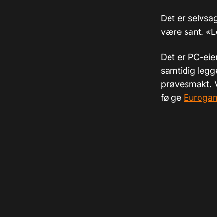
Det er selvsag
være sant: «Le
Det er PC-eier
samtidig legges
prøvesmakt. V
følge
Euroga