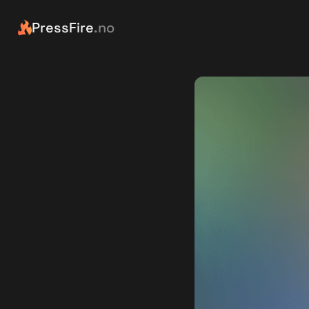
PressFire
.no