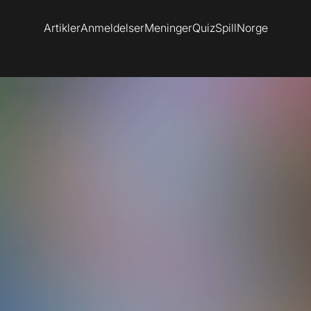
Artikler
Anmeldelser
Meninger
Quiz
SpillNorge