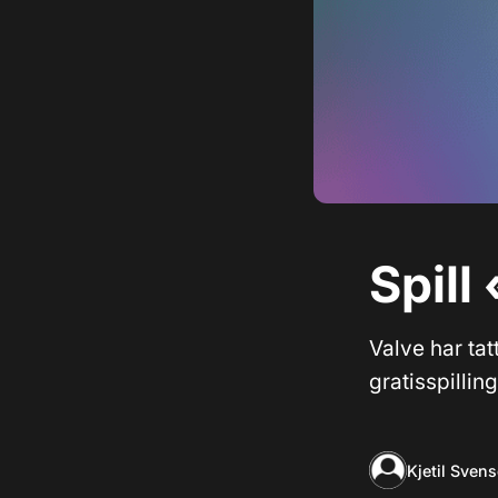
Spill
Valve har tat
gratisspillin
Kjetil Sven