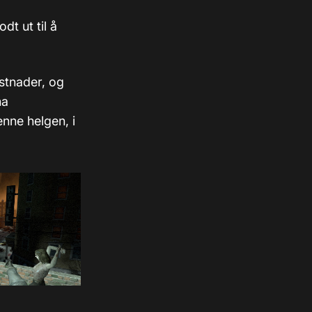
dt ut til å
ostnader, og
ha
nne helgen, i