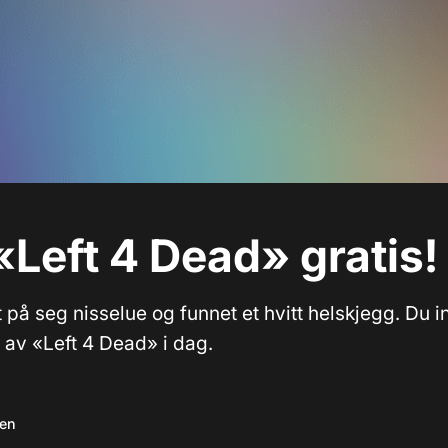
 «Left 4 Dead» gratis!
t på seg nisselue og funnet et hvitt helskjegg. Du in
g av «Left 4 Dead» i dag.
sen