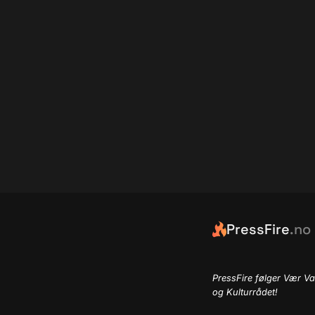
PressFire
.no
PressFire følger Vær Va
og Kulturrådet!