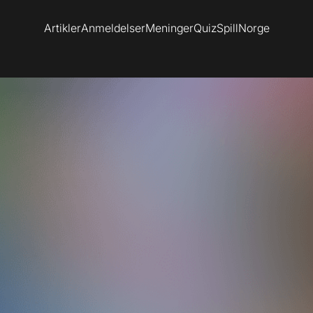
Artikler
Anmeldelser
Meninger
Quiz
SpillNorge