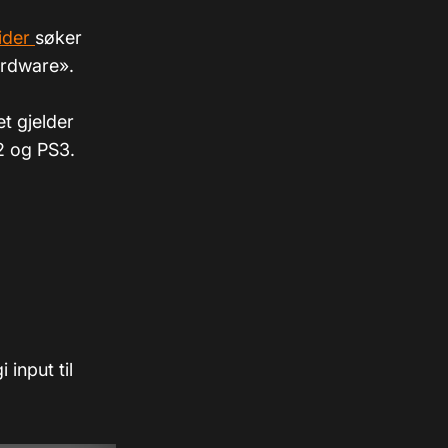
ider
søker
hardware».
et gjelder
S2 og PS3.
 input til