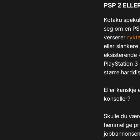
PSP 2 ELLE
Kotaku spekul
seg om en PSP
verserer
rykt
eller slankere
eksisterende 
PlayStation 3
større harddis
Eller kanskje 
konsoller?
Skulle du være 
hemmelige pr
jobbannonsen 