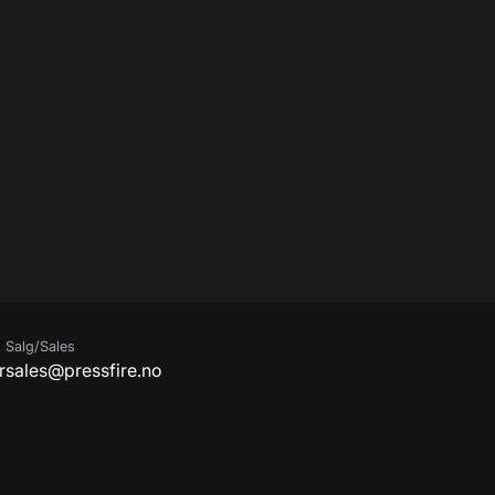
Salg/Sales
r
sales@pressfire.no