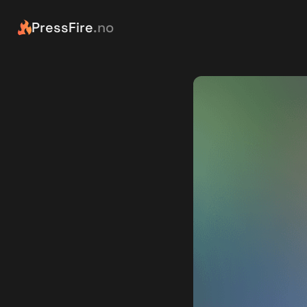
PressFire
.no