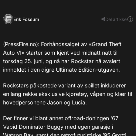
Erik Fossum
Del artikkel
(PressFire.no): Forhåndssalget av «Grand Theft
Auto VI» starter som kjent ved midnatt natt til
torsdag 25. juni, og nå har Rockstar nå avslørt
innholdet i den digre Ultimate Edition-utgaven.
Rockstars påkostede variant av spillet inkluderer
en lang rekke eksklusive kjøretøy, våpen og klær til
hovedpersonene Jason og Lucia.
Der finner vi blant annet offroad-doningen '67
Vapid Dominator Buggy med egen garasje i
Watson Bay, samt den retrofuturistiske ’95 Grotti