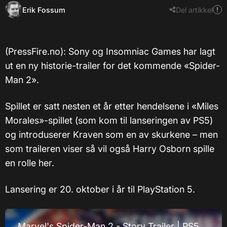
Erik Fossum
Del artikkel
​(PressFire.no): Sony og Insomniac Games har lagt
ut en ny historie-trailer for det kommende «Spider-
Man 2».
Spillet er satt nesten et år etter hendelsene i «Miles
Morales»-spillet (som kom til lanseringen av PS5)
og introduserer Kraven som en av skurkene – men
som traileren viser så vil også Harry Osborn spille
en rolle her.
Lansering er 20. oktober i år til PlayStation 5.
Marvel's Spider-Man 2 - Story Trailer | PS5