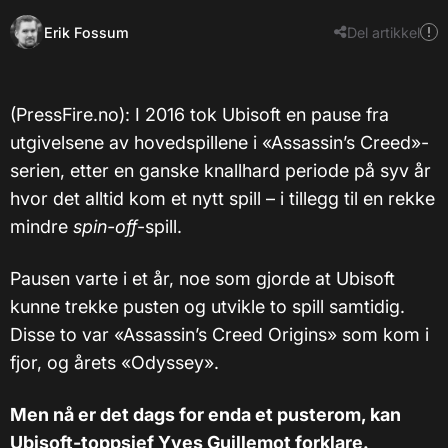
Erik Fossum
Del artikkel
(PressFire.no): I 2016 tok Ubisoft en pause fra
utgivelsene av hovedspillene i «Assassin’s Creed»-
serien, etter en ganske knallhard periode på syv år
hvor det alltid kom et nytt spill – i tillegg til en rekke
mindre
spin-off
-spill.
Pausen varte i et år, noe som gjorde at Ubisoft
kunne trekke pusten og utvikle to spill samtidig.
Disse to var «Assassin’s Creed Origins» som kom i
fjor, og årets «Odyssey».
Men nå er det dags for enda et pusterom, kan
Ubisoft-toppsjef Yves Guillemot forklare.