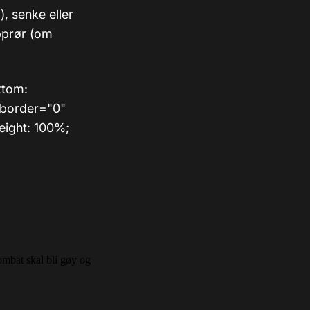
, senke eller
opprør (om
ttom:
eborder="0"
eight: 100%;