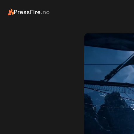
PressFire
.no