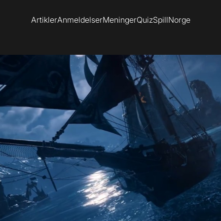
Artikler
Anmeldelser
Meninger
Quiz
SpillNorge