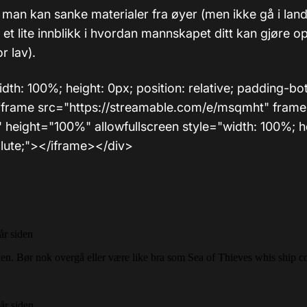
 man kan sanke materialer fra øyer (men ikke gå i land)
 et lite innblikk i hvordan mannskapet ditt kan gjøre 
r lav).
dth: 100%; height: 0px; position: relative; padding-bo
frame src="https://streamable.com/e/msqmht" fram
height="100%" allowfullscreen style="width: 100%; h
olute;"></iframe></div>