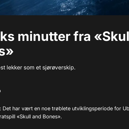
ks minutter fra «Skul
s»
est lekker som et sjørøverskip.
m
: Det har vært en noe trøblete utviklingsperiode for Ub
tspill «Skull and Bones».