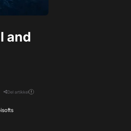
l and
Del artikkel
isofts