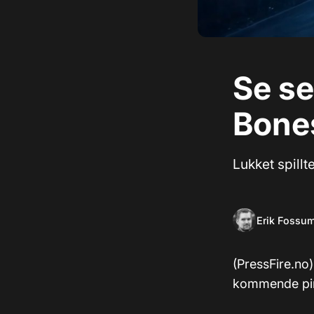
Se se
Bone
Lukket spillt
Erik Fossu
(PressFire.no)
kommende pira