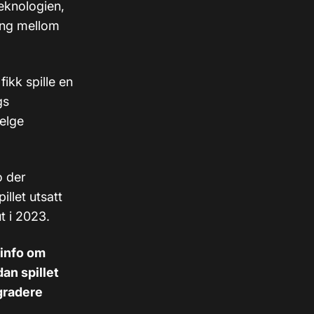
teknologien,
ing mellom
ikk spille en
gs
elge
o der
illet utsatt
t i 2023.
 info om
dan spillet
gradere