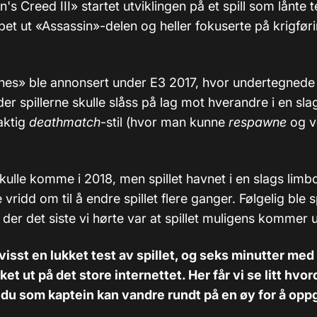
n's Creed III» startet utviklingen på et spill som lånte 
t ut «Assassin»-delen og heller fokuserte på krigfør
nes» ble annonsert under E3 2017, hvor undertegnede f
 der spillerne skulle slåss på lag mot hverandre i en sla
aktig
deathmatch
-stil (hvor man kunne
respawne
og v
kulle komme i 2018, men spillet havnet i en slags limb
 vridd om til å endre spillet flere ganger. Følgelig ble sp
 der det siste vi hørte var at spillet muligens kommer u
visst en lukket test av spillet, og seks minutter med
kket ut på det store internettet. Her får vi se litt hvor
 du som kaptein kan vandre rundt på en øy for å opp