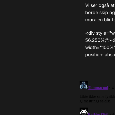
Vi ser også at
borde skip og
moralen blir fo
<div style="wi
56.250%;"><i
width="100%" 
position: abs