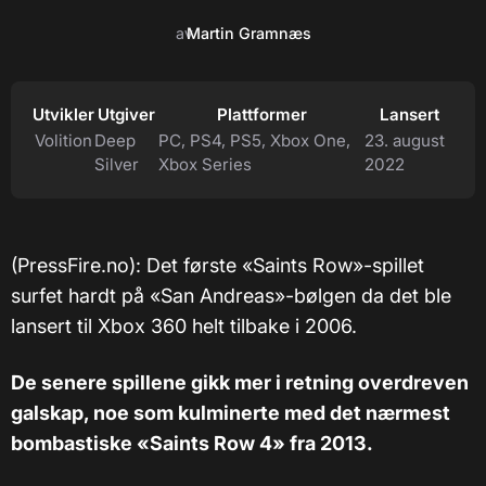
av
Martin Gramnæs
Utvikler
Utgiver
Plattformer
Lansert
Volition
Deep
PC, PS4, PS5, Xbox One,
23. august
Silver
Xbox Series
2022
(PressFire.no): Det første «Saints Row»-spillet
surfet hardt på «San Andreas»-bølgen da det ble
lansert til Xbox 360 helt tilbake i 2006.
De senere spillene gikk mer i retning overdreven
galskap, noe som kulminerte med det nærmest
bombastiske «Saints Row 4» fra 2013.