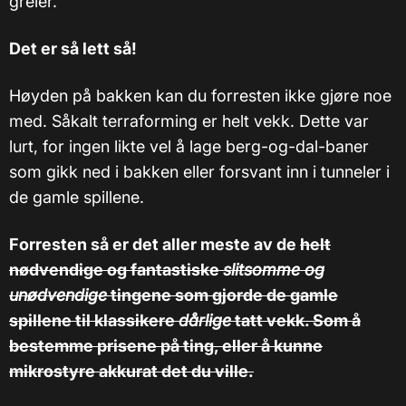
greier.
Det er så lett så!
Høyden på bakken kan du forresten ikke gjøre noe
med. Såkalt terraforming er helt vekk. Dette var
lurt, for ingen likte vel å lage berg-og-dal-baner
som gikk ned i bakken eller forsvant inn i tunneler i
de gamle spillene.
Forresten så er det aller meste av de
helt
nødvendige og fantastiske
slitsomme og
unødvendige
tingene som gjorde de gamle
spillene
til klassikere
dårlige
tatt vekk. Som å
bestemme prisene på ting, eller å kunne
mikrostyre akkurat det du ville.