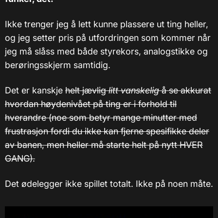
Ikke trenger jeg å lett kunne plassere ut ting heller,
og jeg setter pris på utfordringen som kommer når
jeg må slåss med både styrekors, analogstikke og
berøringsskjerm samtidig.
Det er kanskje
helt jævlig
litt vanskelig
å se akkurat
hvordan høydenivået på ting er i forhold til
hverandre (noe som betyr mange minutter med
frustrasjon fordi du ikke kan fjerne spesifikke deler
av banen, men heller må starte helt på nytt HVER
GANG).
Det ødelegger ikke spillet totalt. Ikke på noen måte.