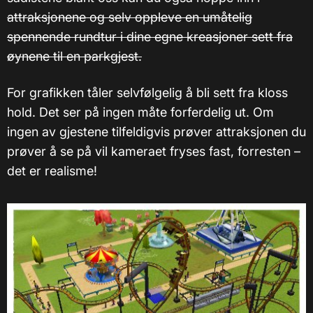
attraksjonene og selv oppleve en umåtelig
spennende rundtur i dine egne kreasjoner sett fra
øynene til en parkgjest.
For grafikken tåler selvfølgelig å bli sett fra kloss
hold. Det ser på ingen måte forferdelig ut. Om
ingen av gjestene tilfeldigvis prøver attraksjonen du
prøver å se på vil kameraet fryses fast, forresten –
det er realisme!