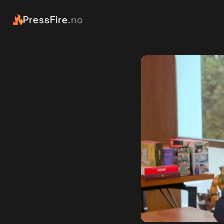
PressFire
.no