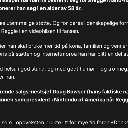
 selskapet har han nå bestemt seg for å legge Mario-h
jonerer han seg i en alder av 58 år.
es utømmelige støtte. Og for deres lidenskapelige forho
 Reggie i en videohilsen til fansen.
ier han skal bruke mer tid på kona, familien og venne
pris på støtten og internettmoroa han har blitt en del a
d helsa i god stand, og med godt humør – og tro meg
ier han.
ærende salgs-nestsjef Doug Bowser (hans faktiske n
innen som president i Nintendo of America når Reggi
yr som i oppveksten brukte litt for mye tid foran «Don