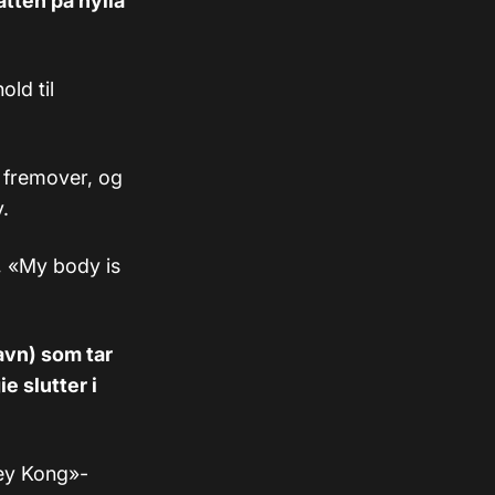
atten på hylla
ld til
r fremover, og
v.
, «My body is
avn) som tar
e slutter i
key Kong»-