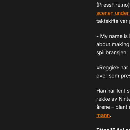
(PressFire.no
scenen under
taktskifte var
- My name is 
about making 
spillbransjen.
«Reggie» har 
over som pres
Han har lent 
rekke av Nint
årene – blant
mann
.