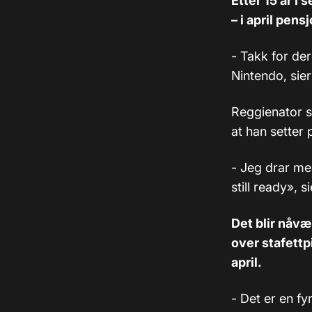
Etter 15 år i
– i april pens
- Takk for der
Nintendo, sier
Reggienator s
at han setter 
- Jeg drar me
still ready», s
Det blir nåv
over stafettp
april.
- Det er en f