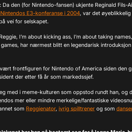
): Da den (for Nintendo-fansen) ukjente Reginald Fils-
 Nintendos E3-konferanse i 2004
, var det øyeblikkelig 
 på vei for selskapet.
Reggie, I’m about kicking ass, I’m about taking names
games, har nærmest blitt en legendarisk introduksjon 
vært frontfiguren for Nintendo of America siden den 
ident der etter få år som markedssjef.
seg med i meme-kulturen som oppstod rundt han, og de
endos mer eller mindre merkelige/fantastiske videosn
 annet som
Reggienator
,
ivrig spilltrener
og som
danse