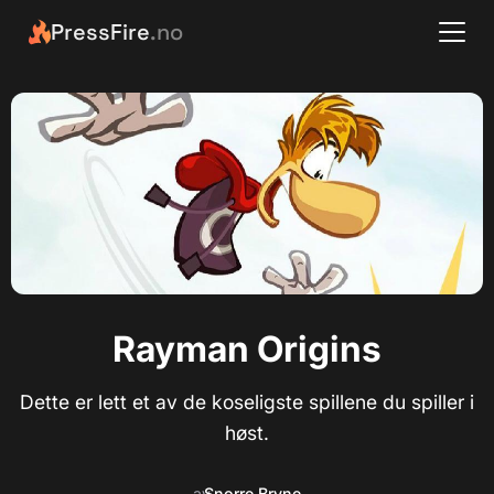
PressFire
.no
Rayman Origins
Dette er lett et av de koseligste spillene du spiller i
høst.
av
Snorre Bryne