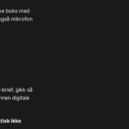
ske boks med
også mikrofon
brief, gikk så
nnen digitale
tisk ikke