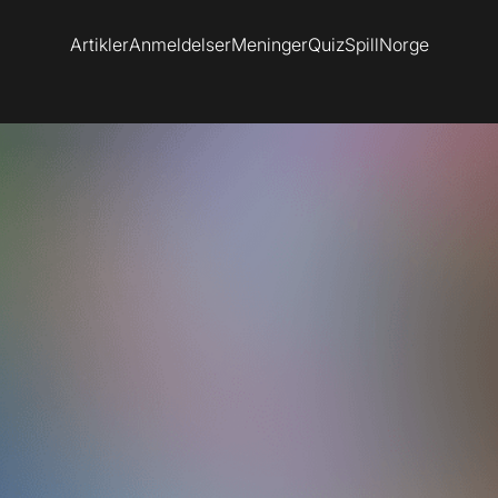
Artikler
Anmeldelser
Meninger
Quiz
SpillNorge