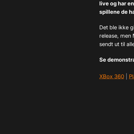
live og har e
spillene de ha
Det ble ikke g
release, men M
sendt ut til 
Se demonstra
XBox 360
|
Pl