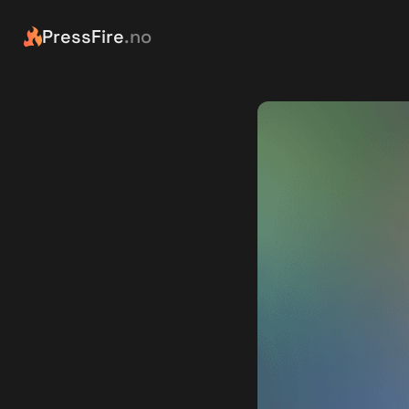
PressFire
.no