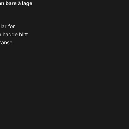
n bare å lage
lar for
 hadde blitt
ranse.