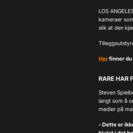
LOS ANGELES (
kameraer som 
slik at den kj
Tilleggsutstyr
Her
finner du
RARE HAR 
Steven Spielb
langt som å o
medier på ma
- Dette er ikk
hjulet i det h