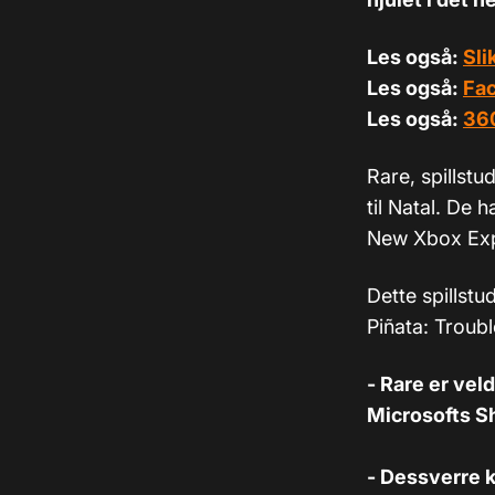
Les også:
Sli
Les også:
Fac
Les også:
360
Rare, spillstu
til Natal. De 
New Xbox Expe
Dette spillst
Piñata: Troubl
- Rare er veld
Microsofts S
- Dessverre k