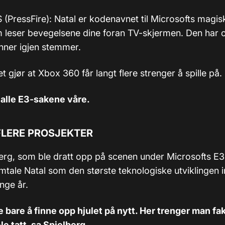
PressFire): Natal er kodenavnet til Microsofts magi
leser bevegelsene dine foran TV-skjermen. Den har 
enner igjen stemmer.
et gjør at Xbox 360 får langt flere strenger å spille på.
 alle E3-sakene våre.
FLERE PROSJEKTER
erg, som ble dratt opp på scenen under Microsofts E3-
mtale Natal som den største teknologiske utviklingen i
nge år.
e bare å finne opp hjulet på nytt. Her trenger man fak
ele tatt, sa Spielberg.