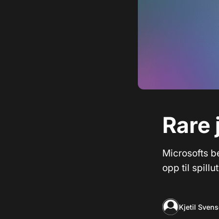
Rare 
Microsofts b
opp til spillut
Kjetil Sven