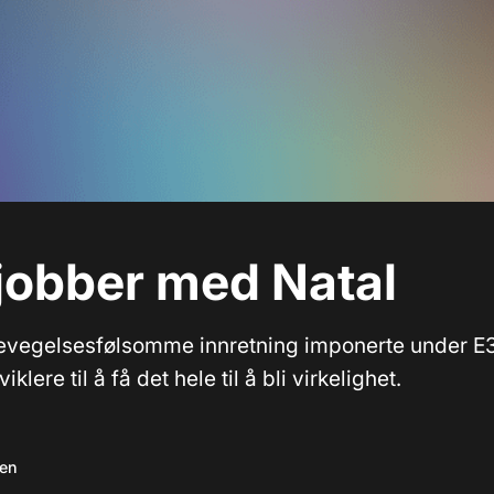
jobber med Natal
evegelsesfølsomme innretning imponerte under E3
viklere til å få det hele til å bli virkelighet.
sen