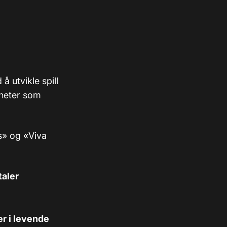
å utvikle spill
nyheter som
ts» og «Viva
taler
er i levende