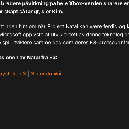
n bredere påvirkning på hele Xbox-verden snarere en
r skapt så langt, sier Kim.
itt noen hint om når Project Natal kan være ferdig og k
icrosoft opplyste at utviklersett av denne teknologien
alle spillutviklere samme dag som deres E3-pressekonfe
sjonen av Natal fra E3:
aystation 3
|
Nintendo Wii