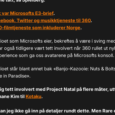
k var Microsofts E3-brief
.
ebook, Twitter og musikktjeneste til 360
.
-filmtjeneste som inkluderer Norge
.
dioet som Microsofts eier, bekreftes å være i sving med 
har også tidligere vært tett involvert når 360 rullet ut 
rience som ga oss avatarene på Microsofts konsoll.
udioet står blant annet bak «Banjo-Kazooie: Nuts & Bol
e in Paradise».
ig tett involvert med Project Natal på flere måter, ut
hane Kim til
Kotaku
.
an jeg ikke gå inn på detaljer rundt dette. Men Rare 