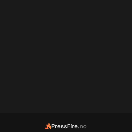
PressFire
.no