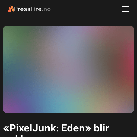
PressFire
.no
«PixelJunk: Eden» blir