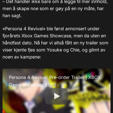
– Det handler ikke bare om å legge til mer innhold,
men å skape noe som er gøy på en ny måte, har
han sagt.
«Persona 4 Revival» ble først annonsert under
fjorårets Xbox Games Showcase, men da uten en
håndfast dato. Nå har vi altså fått en ny trailer som
viser kjente fjes som Yosuke og Chie, og glimt av
noen av kampene:
Persona 4 Revival: Pre-order Trailer | XBOX
Game Showcase 2026