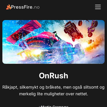
PressFire
.no
OnRush
Råkjapt, silkemykt og bråkete, men også slitsomt og
merkelig lite muligheter over nettet.
av
Martin Gramnæs