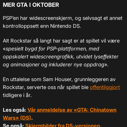
MER GTA I OKTOBER
PSP’en har widescreenskjerm, og selvsagt et annet
kontrolloppsett enn Nintendo DS.
Alt Rockstar så langt har sagt er at spillet vil være
«
spesielt bygd for PSP-plattformen, med
oppskalert widescreengrafikk, utvidet lyseffekter
og animasjoner og inkluderer nye oppdrag
».
En uttalelse som Sam Houser, grunnleggeren av
Rockstar, serverte oss når spillet ble
offentliggjort
tidligere i år.
Les også:
Vår anmeldelse av «GTA: Chinatown
Wars» (DS)
.
Se også:
Skjermbilder fra DS-versjonen
.