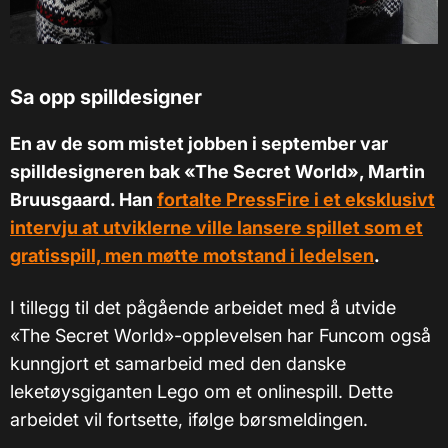
Sa opp spilldesigner
En av de som mistet jobben i september var
spilldesigneren bak «The Secret World», Martin
Bruusgaard. Han
fortalte PressFire i et eksklusivt
intervju at utviklerne ville lansere spillet som et
gratisspill, men møtte motstand i ledelsen
.
I tillegg til det pågående arbeidet med å utvide
«The Secret World»-opplevelsen har Funcom også
kunngjort et samarbeid med den danske
leketøysgiganten Lego om et onlinespill. Dette
arbeidet vil fortsette, ifølge børsmeldingen.