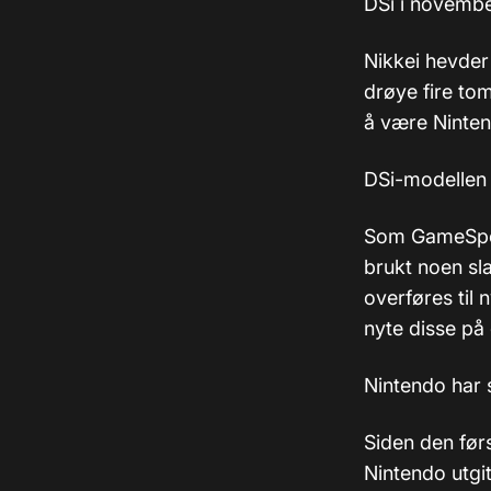
DSi i novemb
Nikkei hevder
drøye fire t
å være Ninten
DSi-modellen 
Som GameSp
brukt noen sla
overføres til
nyte disse på
Nintendo har 
Siden den før
Nintendo utgit