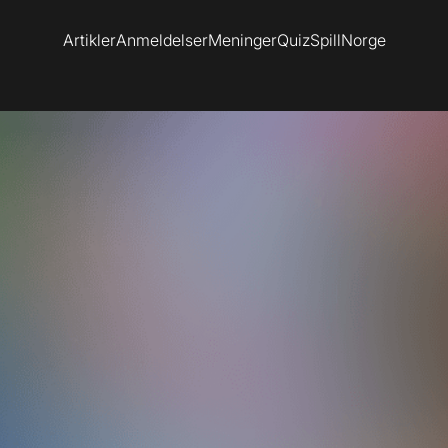
Artikler
Anmeldelser
Meninger
Quiz
SpillNorge