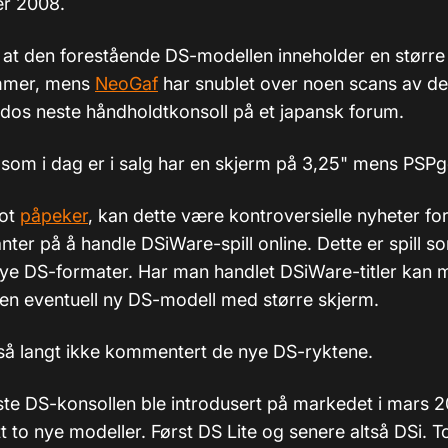
er 2008.
 at den forestående DS-modellen inneholder en større
ommer, mens
NeoGaf
har snublet over noen scans av d
dos neste håndholdtkonsoll på et japansk forum.
som i dag er i salg har en skjerm på 3,25" mens PSPg
ot
påpeker
, kan dette være kontroversielle nyheter fo
nter på å handle DSiWare-spill online. Dette er spill s
 nye DS-formater. Har man handlet DSiWare-titler kan m
 en eventuell ny DS-modell med større skjerm.
så langt ikke kommentert de nye DS-ryktene.
ste DS-konsollen ble introdusert på markedet i mars 2
t to nye modeller. Først DS Lite og senere altså DSi. T