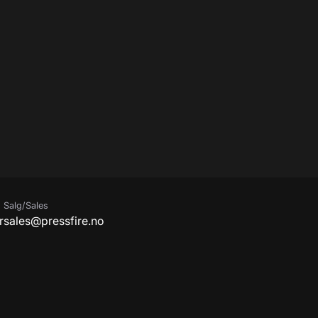
Salg/Sales
r
sales@pressfire.no