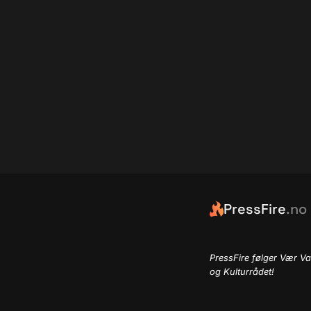
PressFire
.no
PressFire følger Vær Va
og Kulturrådet!