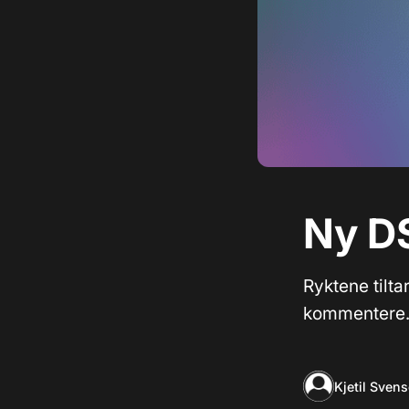
Ny DS
Ryktene tilt
kommentere
Kjetil Sven