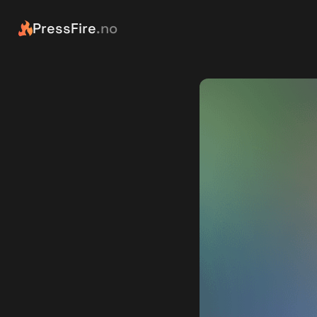
PressFire
.no