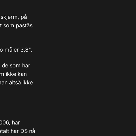
 skjerm, på
et som påstås
o måler 3,8".
r de som har
om ikke kan
an altså ikke
006, har
otalt har DS nå