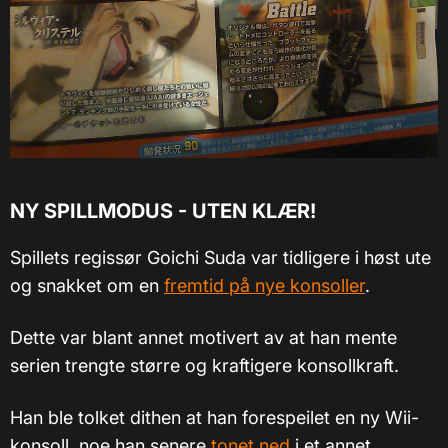
NY SPILLMODUS - UTEN KLÆR!
Spillets regissør Goichi Suda var tidligere i høst ute
og snakket om en
fremtid på nye konsoller
.
Dette var blant annet motivert av at han mente
serien trengte større og kraftigere konsollkraft.
Han ble tolket dithen at han forespeilet en ny Wii-
konsoll, noe han senere
tonet ned
i et annet