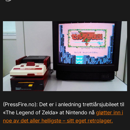
(PressFire.no): Det er i anledning trettiårsjubileet til
«The Legend of Zelda» at Nintendo nå
gløtter inn i
noe av det aller helligste – sitt eget retrolager.