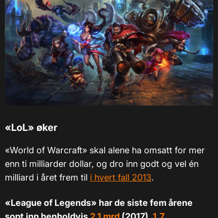
«LoL» øker
«World of Warcraft» skal alene ha omsatt for mer
enn ti milliarder dollar, og dro inn godt og vel én
milliard i året frem til
i hvert fall 2013
.
«League of Legends» har de siste fem årene
sopt inn henholdvis
2,1 mrd
(2017),
1,7