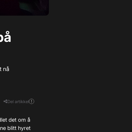
på
t nå
Del artikkel
dlet det om å
e blitt hyret