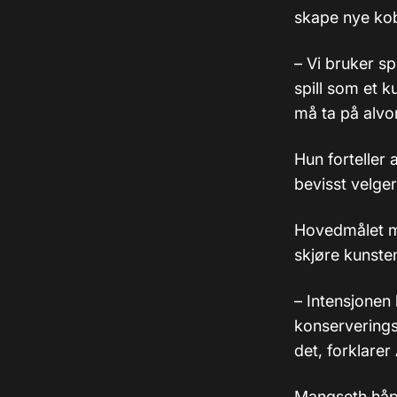
skape nye kob
– Vi bruker sp
spill som et 
må ta på alvor
Hun forteller 
bevisst velger
Hovedmålet me
skjøre kunste
– Intensjonen
konserveringsv
det, forklarer
Mangseth håp