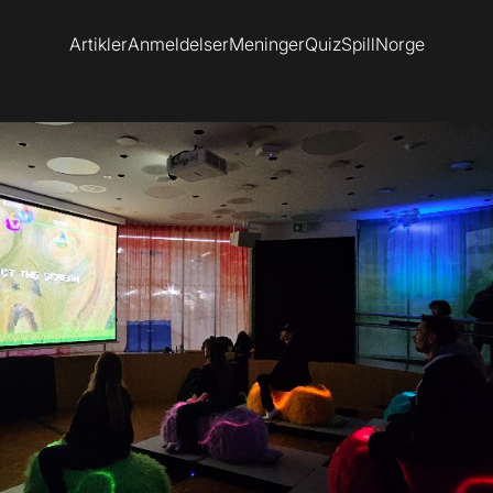
Artikler
Anmeldelser
Meninger
Quiz
SpillNorge