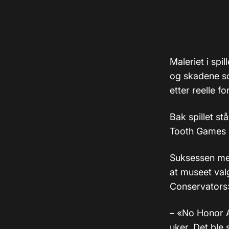
Maleriet i spi
og skadene so
etter reelle f
Bak spillet st
Tooth Games s
Suksessen med
at museet val
Conservators
– «No Honor 
uker. Det ble 