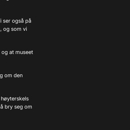
Vi ser også på
s, og som vi
r, og at museet
seg om den
 høyterskels
l å bry seg om