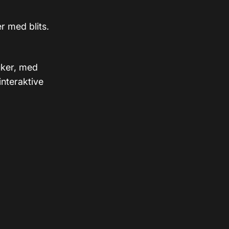
er med blits.
 uker, med
interaktive