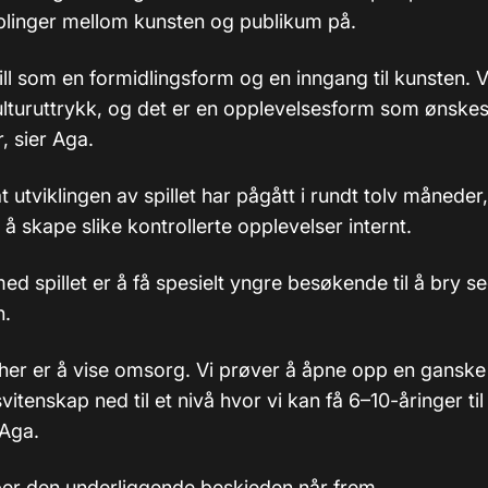
linger mellom kunsten og publikum på.
ill som en formidlingsform og en inngang til kunsten. 
kulturuttrykk, og det er en opplevelsesform som ønske
, sier Aga.
at utviklingen av spillet har pågått i rundt tolv månede
 å skape slike kontrollerte opplevelser internt.
d spillet er å få spesielt yngre besøkende til å bry 
n.
 her er å vise omsorg. Vi prøver å åpne opp en ganske
itenskap ned til et nivå hvor vi kan få 6–10-åringer ti
 Aga.
er den underliggende beskjeden når frem.