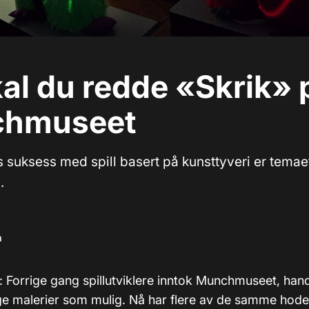
al du redde «Skrik» 
hmuseet
ts suksess med spill basert på kunsttyveri er temae
.
m
): Forrige gang spillutviklere inntok Munchmuseet, han
ge malerier som mulig. Nå har flere av de samme hoden