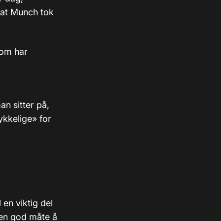
 at Munch tok
som har
n sitter på,
ykkelige» for
 en viktig del
 en god måte å