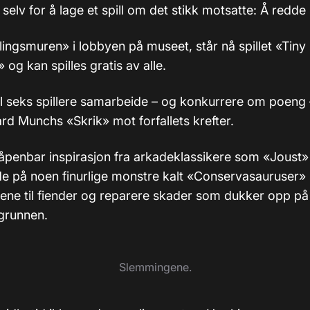
selv for å lage et spill om det stikk motsatte: Å redde
lingsmuren» i lobbyen på museet, står nå spillet «Tiny
og kan spilles gratis av alle.
il seks spillere samarbeide – og konkurrere om poeng 
rd Munchs «Skrik» mot forfallets krefter.
r åpenbar inspirasjon fra arkadeklassikere som «Joust
de på noen finurlige monstre kalt «Conservasauruser»
ne til fiender og reparere skader som dukker opp p
kgrunnen.
Slemmingene.