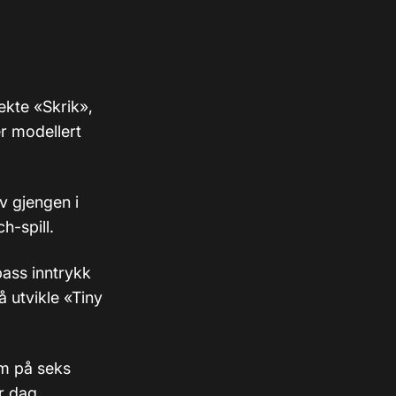
ekte «Skrik»,
r modellert
v gjengen i
h-spill.
pass inntrykk
 utvikle «Tiny
m på seks
r dag,