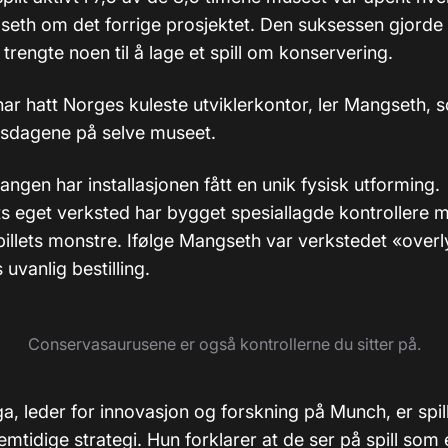
gseth om det forrige prosjektet. Den suksessen gjorde
trengte noen til å lage et spill om konservering.
i har hatt Norges kuleste utviklerkontor, ler Mangseth, 
idsdagene på selve museet.
ngen har installasjonen fått en unik fysisk utforming.
eget verksted har bygget spesiallagde kontrollere ma
illets monstre. Ifølge Mangseth var verkstedet «overl
 uvanlig bestilling.
Conservasaurusene er også kontrollerne du sitter på.
ga, leder for innovasjon og forskning på Munch, er spill
emtidige strategi. Hun forklarer at de ser på spill som