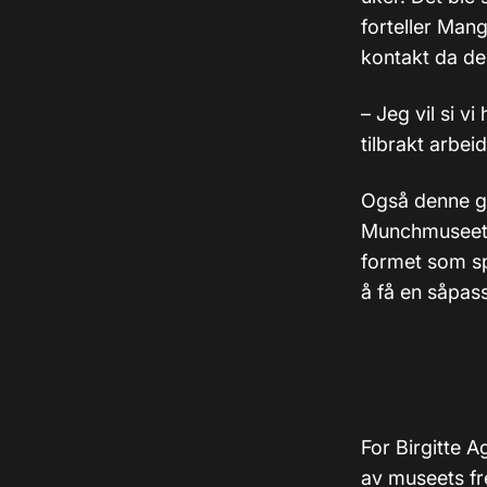
forteller Man
kontakt da de 
– Jeg vil si v
tilbrakt arbe
Også denne ga
Munchmuseets 
formet som sp
å få en såpass
For Birgitte A
av museets fr