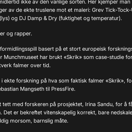
midlertid ikke av den vanlige sorten. Her kjemper man
ger av de ekte truslene mot et maleri: Grev Tick-Tock-U
 (lys) og DJ Damp & Dry (fuktighet og temperatur).
er og rapper.
 formidlingsspill basert på et stort europeisk forskning
r Munchmuseet har brukt «Skrik» som case-studie fo
verk falmer over tid.
t i ekte forskning på hva som faktisk falmer «Skrik», for
Sebastian Mangseth til PressFire.
t tett med forskeren på prosjektet, Irina Sandu, for å få
. Det er bekreftet vitenskapelig korrekt, bare nedskal
eldig morsom, barnslig måte.