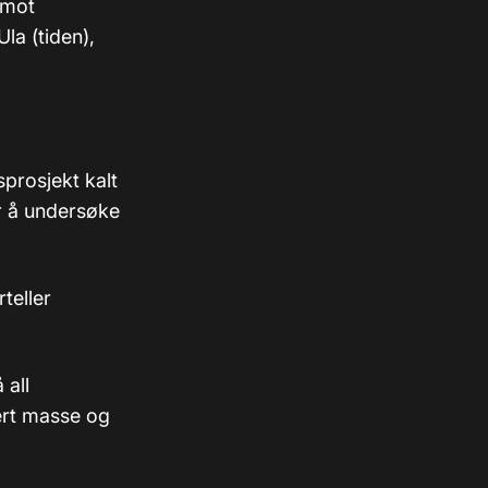
 mot
la (tiden),
sprosjekt kalt
r å undersøke
teller
 all
ert masse og