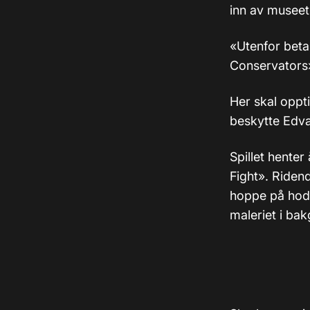
inn av museet 
«Utenfor beta
Conservators» 
Her skal oppt
beskytte Edva
Spillet hente
Fight». Riden
hoppe på hode
maleriet i ba