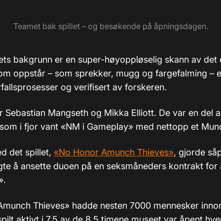
Teamet bak spillet – og besøkende på åpningsdagen.
llets bakgrunn er en super-høyoppløselig skann av det 
m oppstår – som sprekker, mugg og fargefalming – e
orfallsprosesser og verifisert av forskeren.
år Sebastian Mangseth og Mikka Elliott. De var en del a
om i fjor vant «NM i Gameplay» med nettopp et Munc
 det spillet,
«No Honor Amunch Thieves»
, gjorde så
gte å ansette duoen på en seksmåneders kontrakt for å
».
Amunch Thieves» hadde nesten 7000 mennesker inno
spilt aktivt i 7,5 av de 8,5 timene museet var åpent hve