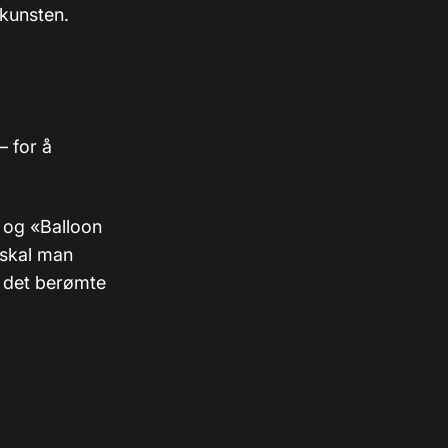
 kunsten.
– for å
» og «Balloon
 skal man
å det berømte