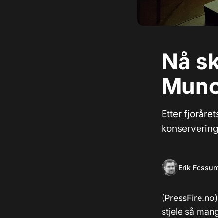
Nå sk
Munc
Etter fjoråre
konservering
Erik Fossu
(PressFire.no
stjele så man