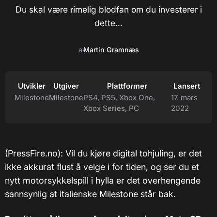
Du skal være rimelig blodfan om du investerer i
dette...
av
Martin Gramnæs
Utvikler
Utgiver
Plattformer
Lansert
Milestone
Milestone
PS4, PS5, Xbox One,
17. mars
Xbox Series, PC
2022
(PressFire.no): Vil du kjøre digital tohjuling, er det
ikke akkurat flust å velge i for tiden, og ser du et
nytt motorsykkelspill i hylla er det overhengende
sannsynlig at italienske Milestone står bak.