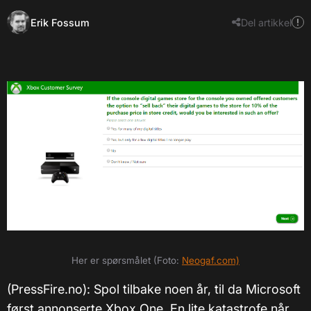
Erik Fossum
Del artikkel
Her er spørsmålet (Foto:
Neogaf.com)
(PressFire.no): Spol tilbake noen år, til da Microsoft
først annonserte Xbox One. En lite katastrofe når