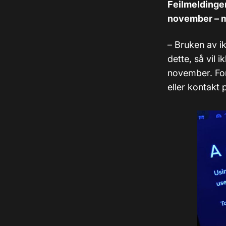
Feilmelding
november – me
– Bruken av ik
dette, så vil 
november. For 
eller kontakt