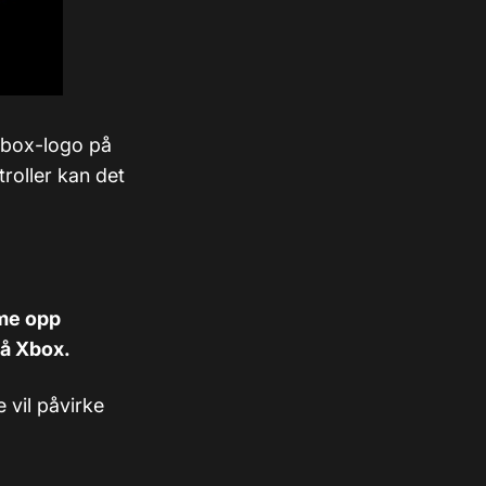
 Xbox-logo på
troller kan det
mme opp
på Xbox.
 vil påvirke