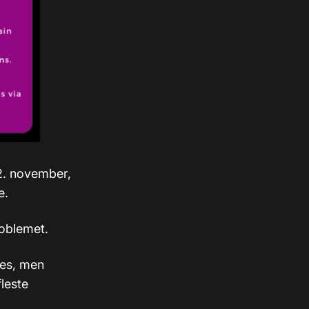
12. november,
e.
roblemet.
kes, men
leste