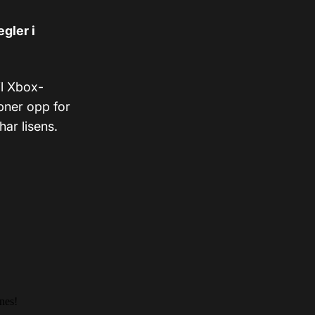
gler i
il Xbox-
pner opp for
har lisens.