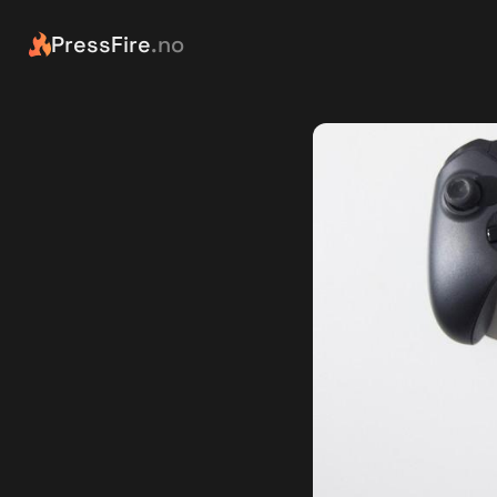
PressFire
.no