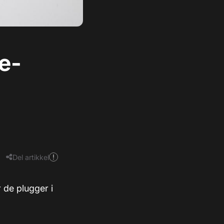
ke-
Del artikkel
 de plugger i