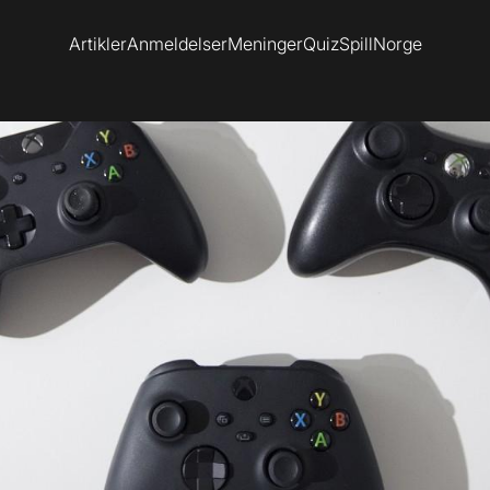
Artikler
Anmeldelser
Meninger
Quiz
SpillNorge