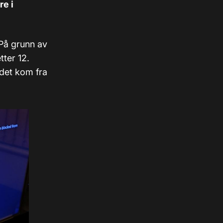
re i
 På grunn av
tter 12.
 det kom fra