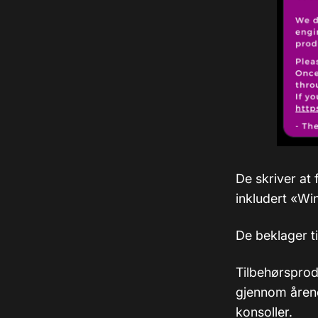
De skriver at 
inkludert «Wi
De beklager t
Tilbehørsprod
gjennom årene
konsoller.