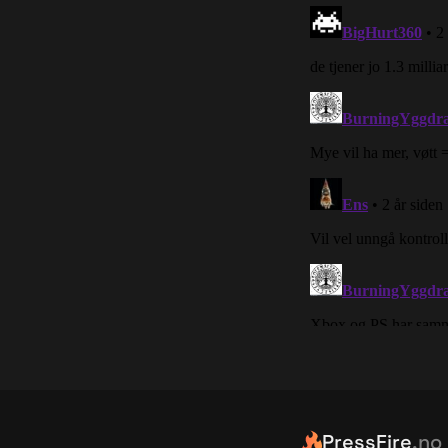
PressFire
.no