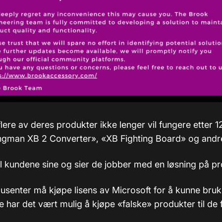
flere av deres produkter ikke lenger vil fungere etter 
ngman XB 2 Converter», «XB Fighting Board» og andr
il kundene sine og sier de jobber med en løsning på p
usenter må kjøpe lisens av Microsoft for å kunne bru
 har det vært mulig å kjøpe «falske» produkter til de f