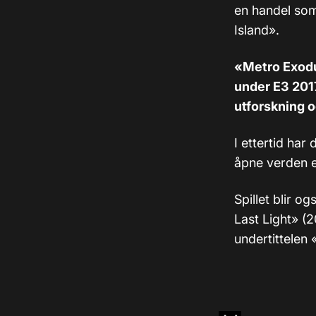
en handel som
Island».
«Metro Exodu
under E3 201
utforskning o
I ettertid ha
åpne verden e
Spillet blir o
Last Light» (
undertittelen