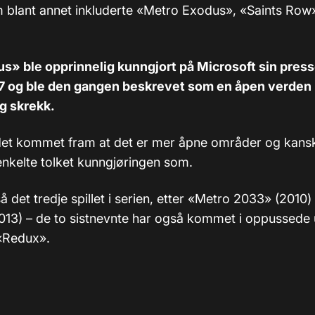
 blant annet inkluderte «Metro Exodus», «Saints Ro
s» ble opprinnelig kunngjort på Microsoft sin pres
7 og ble den gangen beskrevet som en åpen verden
g skrekk.
r det kommet fram at det er mer åpne områder og kansk
nkelte tolket kunngjøringen som.
gså det tredje spillet i serien, etter «Metro 2033» (2010
2013) – de to sistnevnte har også kommet i oppussede
 «Redux».