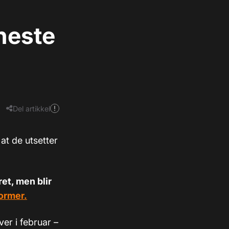
neste
Del artikkel
 at de utsetter
ret, men blir
ormer.
er i februar –