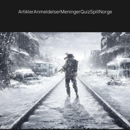
Artikler
Anmeldelser
Meninger
Quiz
SpillNorge