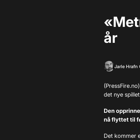
«Metr
år
Jarle Hrafn
(PressFire.no)
det nye spille
Den opprinnel
nå flyttet til
Det kommer et