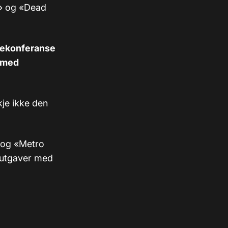
w» og «Dead
sekonferanse
 med
je ikke den
) og «Metro
 utgaver med