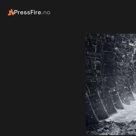
PressFire
.no