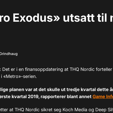
o Exodus» utsatt til 
 Grindhaug
: Det er i en finansoppdatering at THQ Nordic forteller
t i «Metro»-serien.
ige planen var at det skulle ut tredje kvartal dette å
 første kvartal 2019, rapporterer blant annet
Game Inf
ter at THQ Nordic sikret seg Koch Media og Deep Silv