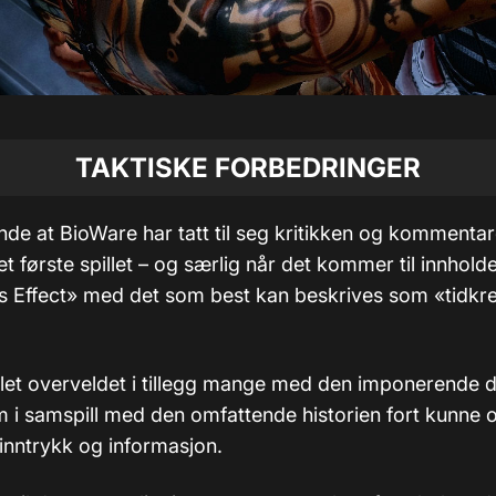
TAKTISKE FORBEDRINGER
ende at BioWare har tatt til seg kritikken og kommenta
 første spillet – og særlig når det kommer til innhold
s Effect» med det som best kan beskrives som «tidk
illet overveldet i tillegg mange med den imponerende d
 i samspill med den omfattende historien fort kunne 
nntrykk og informasjon.