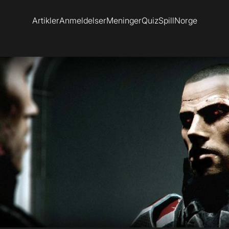
Artikler
Anmeldelser
Meninger
Quiz
SpillNorge