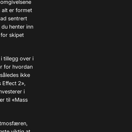
 omgivelsene
alt er formet
rad sentrert
 du henter inn
for skipet
 tillegg over i
er for hvordan
 således ikke
 Effect 2»,
nvesterer i
er til «Mass
 atmosfæren,
nste viktig at