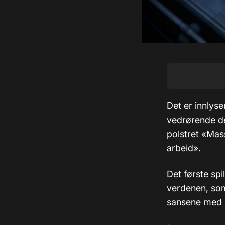
Det er innlys
vedrørende det
polstret «Mas
arbeid».
Det første sp
verdenen, som
sansene med i