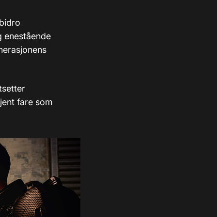
 bidro
og enestående
enerasjonens
tsetter
jent fare som