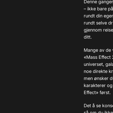
Denne gangen
– ikke bare p
rundt din ege
rundt selve dr
gjennom reise
ditt.
Mange av de vi
«Mass Effect 2
universet, ga
noe direkte kr
men ønsker du 
karakterer og 
Effect» først.
Det å se kons
så om du ikke i