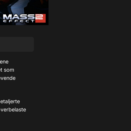
rene
et som
revende
etaljerte
overbelaste