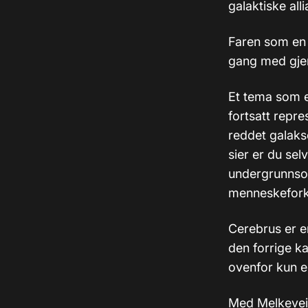
galaktiske all
Faren som en 
gang med gje
Et tema som 
fortsatt repr
reddet galaks
sier er du sel
undergrunnsor
menneskeforkj
Cerebrus er e
den forrige k
ovenfor kun e
Med Melkevei