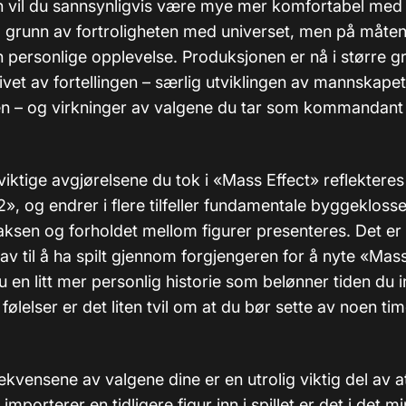
 vil du sannsynligvis være mye mer komfortabel med
å grunn av fortroligheten med universet, men på måten 
n personlige opplevelse. Produksjonen er nå i større g
ivet av fortellingen – særlig utviklingen av mannskapet
n – og virkninger av valgene du tar som kommandant 
ktige avgjørelsene du tok i «Mass Effect» reflekteres i
», og endrer i flere tilfeller fundamentale byggekloss
laksen og forholdet mellom figurer presenteres. Det er
av til å ha spilt gjennom forgjengeren for å nyte «Mass
en litt mer personlig historie som belønner tiden du i
følelser er det liten tvil om at du bør sette av noen tim
ekvensene av valgene dine er en utrolig viktig del av
mporterer en tidligere figur inn i spillet er det i det mi