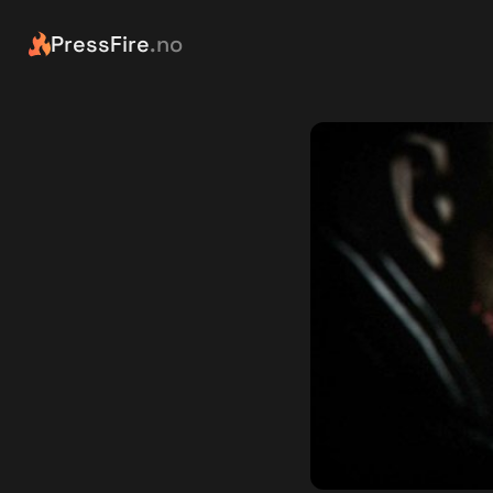
PressFire
.no