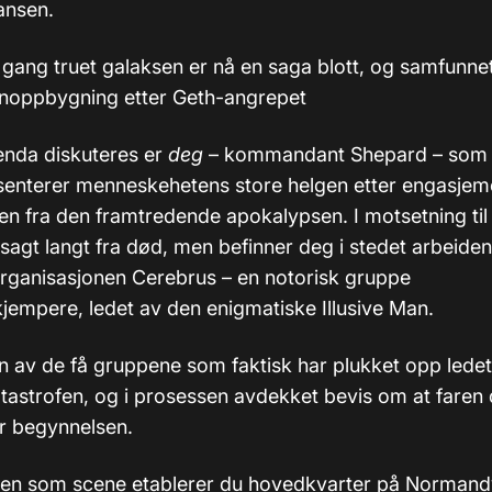
iansen.
gang truet galaksen er nå en saga blott, og samfunnet
noppbygning etter Geth-angrepet
enda diskuteres er
deg
– kommandant Shepard – som 
esenterer menneskehetens store helgen etter engasje
en fra den framtredende apokalypsen. I motsetning til
vsagt langt fra død, men befinner deg i stedet arbeiden
ganisasjonen Cerebrus – en notorisk gruppe
empere, ledet av den enigmatiske Illusive Man.
n av de få gruppene som faktisk har plukket opp lede
atastrofen, og i prosessen avdekket bevis om at faren
r begynnelsen.
en som scene etablerer du hovedkvarter på Normandy