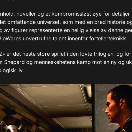
nnhold, noveller og et kompromissløst øye for detaljer
il det omfattende universet, som med en bred historie 
g av figurer representerte en hellig vielse av denne g
ioWares uovertrufne talent innenfor fortellerteknikk.
» er det neste store spillet i den lovte trilogien, og for
 om Shepard og menneskehetens kamp mot en ny og uk
ologisk liv.