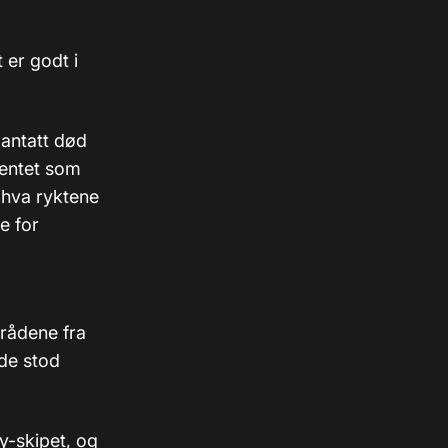
 er godt i
antatt død
mentet som
 hva ryktene
e for
trådene fra
 de stod
-skipet, og