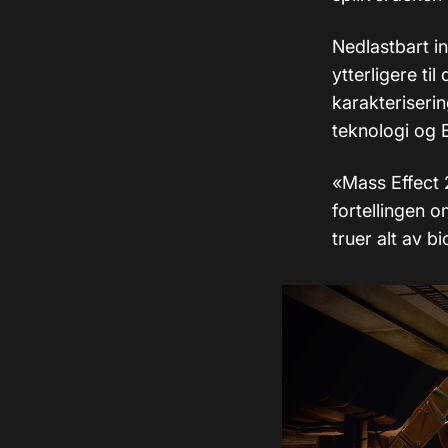
Nedlastbart i
ytterligere t
karakteriserin
teknologi og B
«Mass Effect 2
fortellingen
truer alt av bi