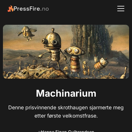
PressFire
.no
Machinarium
Denne prisvinnende skrothaugen sjarmerte meg
etter første velkomstfrase.
av
Hanne Einan Gulbrandsen