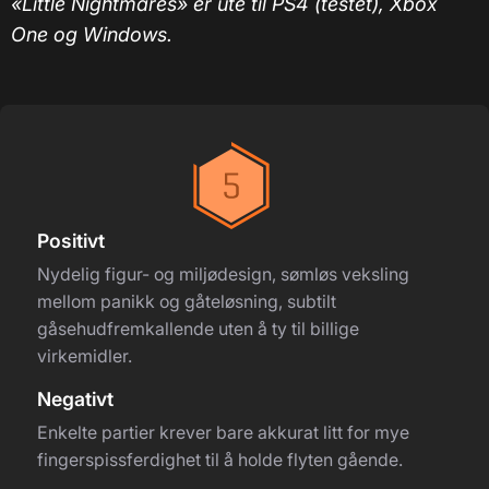
«Little Nightmares» er ute til PS4 (testet), Xbox
One og Windows.
Positivt
Nydelig figur- og miljødesign, sømløs veksling
mellom panikk og gåteløsning, subtilt
gåsehudfremkallende uten å ty til billige
virkemidler.
Negativt
Enkelte partier krever bare akkurat litt for mye
fingerspissferdighet til å holde flyten gående.