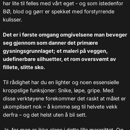
har lite til felles med vårt eget - og som istedenfor
BØ, blod og gørr er spekket med forstyrrende
kulisser.
Det er i første omgang omgivelsene man beveger
seg gjennom som danner det primære
gysningsgrunnlaget; et maleri på veggen,
udefinerbare silhuetter, et rom oversvømt av
fillete, slitte sko.
Til rådighet har du en lighter og noen essensielle
kroppslige funksjoner: Snike, løpe, gripe. Med
disse verktøyene forekommer det raskt at målet er
ukomplisert nok – å komme seg til helvete vekk
derfra – og det helst uten å bli sett.
Ja, for man er ikke alene i dette lille marerittet. Og