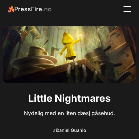
PressFire
.no
Little Nightmares
Nydelig med en liten dæsj gåsehud.
av
Daniel Guanio