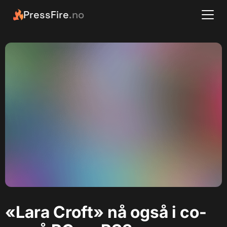
PressFire
.no
«Lara Croft» nå også i co-