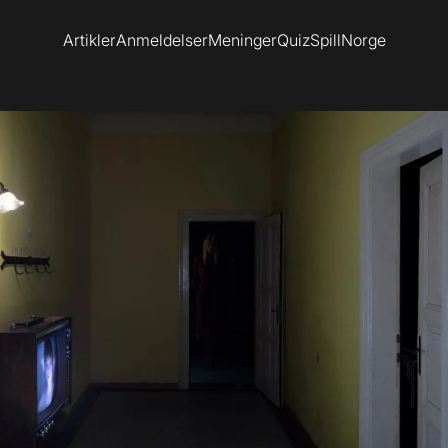
Artikler
Anmeldelser
Meninger
Quiz
SpillNorge