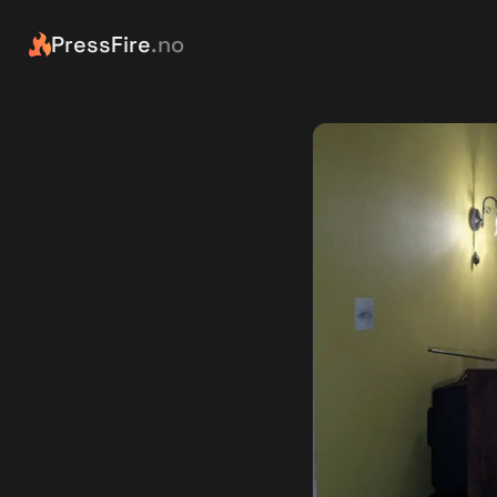
PressFire
.no