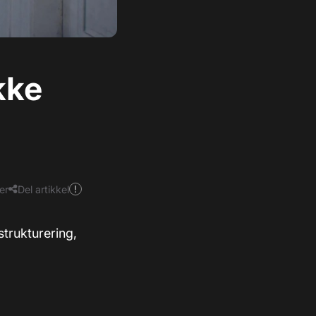
kke
er
Del artikkel
trukturering,