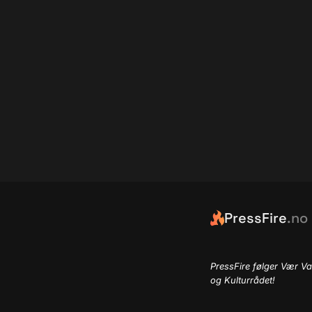
PressFire
.no
PressFire følger Vær Va
og Kulturrådet!