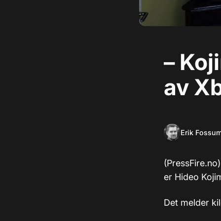
– Ko
av X
Erik Fossu
(PressFire.no
er Hideo Koji
Det melder ki