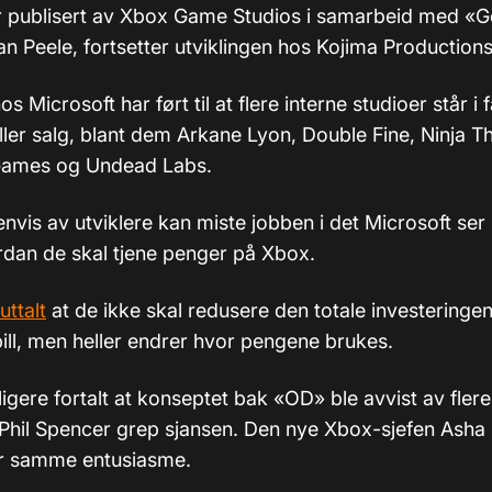
er publisert av Xbox Game Studios i samarbeid med «G
n Peele, fortsetter utviklingen hos Kojima Productions
s Microsoft har ført til at flere interne studioer står i 
ller salg, blant dem Arkane Lyon, Double Fine, Ninja T
ames og Undead Labs.
envis av utviklere kan miste jobben i det Microsoft ser u
ordan de skal tjene penger på Xbox.
uttalt
at de ikke skal redusere den totale investeringen
l, men heller endrer hvor pengene brukes.
ligere fortalt at konseptet bak «OD» ble avvist av flere
 Phil Spencer grep sjansen. Den nye Xbox-sjefen Asha
for samme entusiasme.