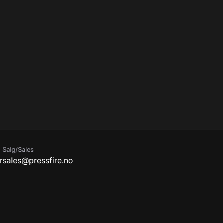
Salg/Sales
r
sales@pressfire.no