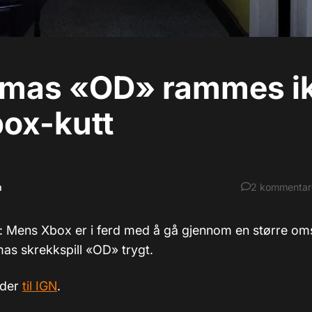
jimas «OD» rammes i
box-kutt
m
2
kommentar
): Mens Xbox er i ferd med å gå gjennom en større oms
mas skrekkspill «OD» trygt.
lder
til IGN
.