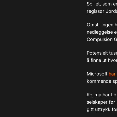
Spillet, som 
regissør Jorda
Omstillingen ho
nedleggelse e
Compulsion G
Potensielt tus
å finne ut hv
Microsoft
har 
kommende spil
Kojima har tid
selskaper før
gitt uttrykk 