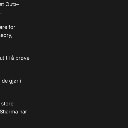
et Out»-
.
fare for
heory,
t til å prøve
 de gjør i
 store
 Sharma har