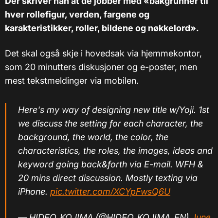
Der skriver han at de jobber med «bakgrunner til
hver rollefigur, verden, fargene og
karakteristikker, roller, bildene og nøkkelord».
Det skal også skje i hovedsak via hjemmekontor,
som 20 minutters diskusjoner og e-poster, men
mest tekstmeldinger via mobilen.
Here's my way of designing new title w/Yoji. 1st
we discuss the setting for each character, the
background, the world, the color, the
characteristics, the roles, the images, ideas and
keyword going back&forth via E-mail. WFH &
20 mins direct discussion. Mostly texting via
iPhone.
pic.twitter.com/XCYpFwsQ6U
— HIDEO_KOJIMA (@HIDEO_KOJIMA_EN)
June