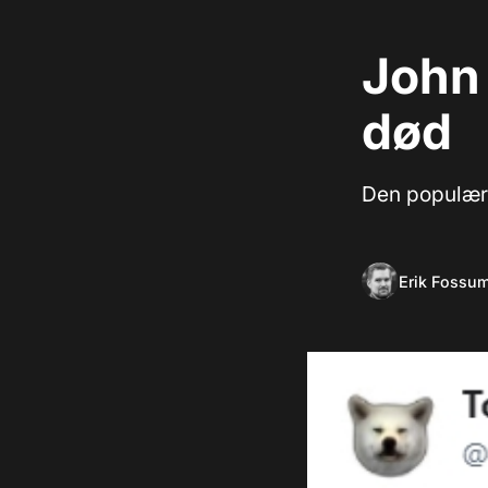
John 
død
Den populære 
Erik Fossu