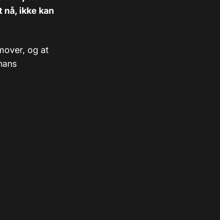
t nå, ikke kan
emover, og at
 hans