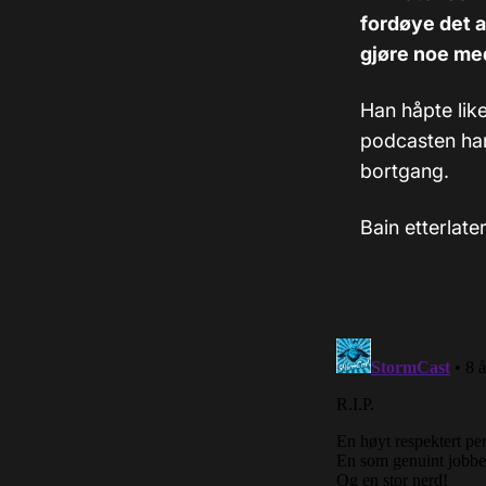
fordøye det at
gjøre noe me
Han håpte like
podcasten han
bortgang.
Bain etterlat