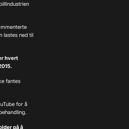
illindustrien
 kommenterte
lastes ned til
er hvert
 2015.
ke fantes
ouTube for å
 behandling.
older på å