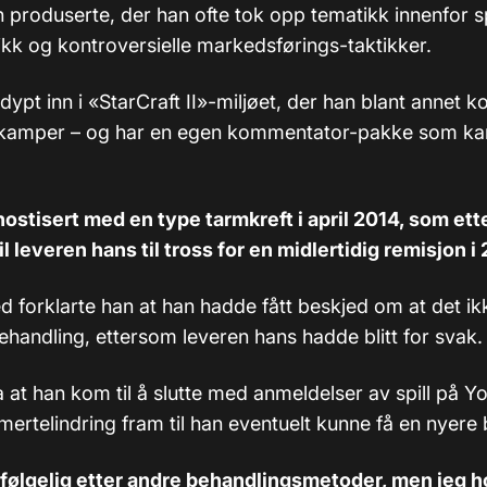
 produserte, der han ofte tok opp tematikk innenfor sp
kk og kontroversielle markedsførings-taktikker.
dypt inn i «StarCraft II»-miljøet, der han blant annet
 kamper – og har en egen kommentator-pakke som kan 
nostisert med en type tarmkreft i april 2014, som ett
l leveren hans til tross for en midlertidig remisjon i
d forklarte han at han hadde fått beskjed om at det ik
ehandling, ettersom leveren hans hadde blitt for svak.
 at han kom til å slutte med anmeldelser av spill på Y
mertelindring fram til han eventuelt kunne få en nyere
lvfølgelig etter andre behandlingsmetoder, men jeg h