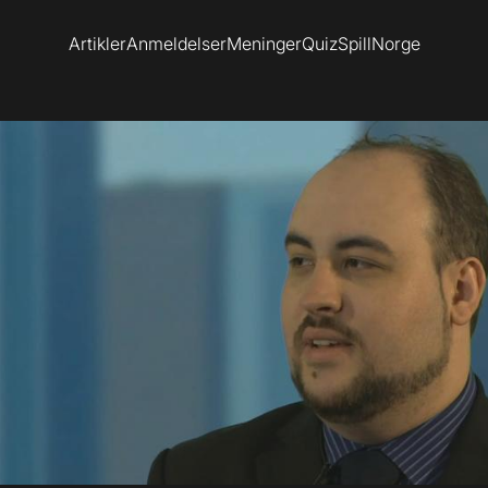
Artikler
Anmeldelser
Meninger
Quiz
SpillNorge