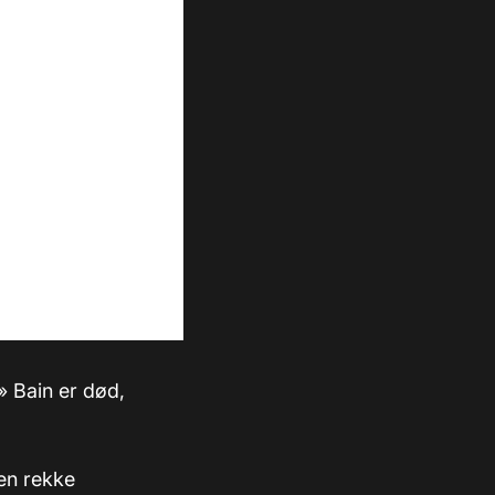
» Bain er død,
 en rekke