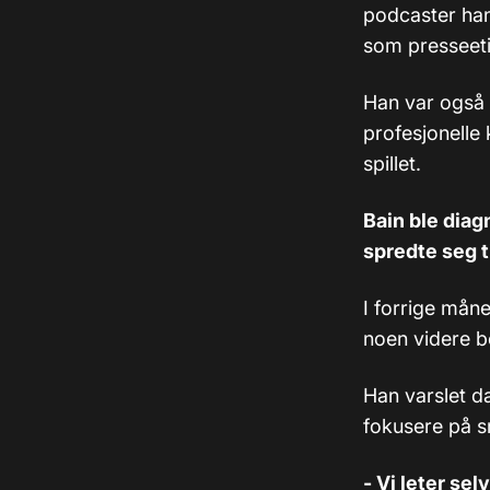
podcaster han
som presseeti
Han var også 
profesjonelle
spillet.
Bain ble diag
spredte seg ti
I forrige måne
noen videre b
Han varslet da
fokusere på s
- Vi leter se