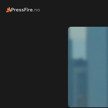
PressFire
.no