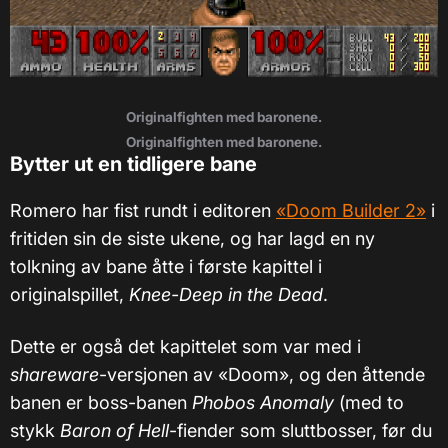
Originalfighten med baronene.
Originalfighten med baronene.
Bytter ut en tidligere bane
Romero har fist rundt i editoren
«Doom Builder 2»
i
fritiden sin de siste ukene, og har lagd en ny
tolkning av bane åtte i første kapittel i
originalspillet,
Knee-Deep in the Dead
.
Dette er også det kapittelet som var med i
shareware
-versjonen av «Doom», og den åttende
banen er boss-banen
Phobos Anomaly
(med to
stykk
Baron of Hell
-fiender som sluttbosser, før du