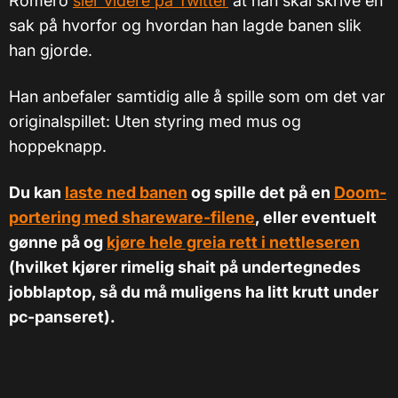
Romero
sier videre på Twitter
at han skal skrive en
sak på hvorfor og hvordan han lagde banen slik
han gjorde.
Han anbefaler samtidig alle å spille som om det var
originalspillet: Uten styring med mus og
hoppeknapp.
Du kan
laste ned banen
og spille det på en
Doom-
portering med shareware-filene
, eller eventuelt
gønne på og
kjøre hele greia rett i nettleseren
(hvilket kjører rimelig shait på undertegnedes
jobblaptop, så du må muligens ha litt krutt under
pc-panseret).