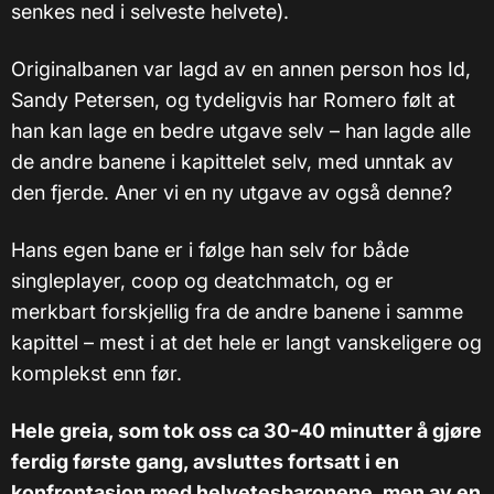
senkes ned i selveste helvete).
Originalbanen var lagd av en annen person hos Id,
Sandy Petersen, og tydeligvis har Romero følt at
han kan lage en bedre utgave selv – han lagde alle
de andre banene i kapittelet selv, med unntak av
den fjerde. Aner vi en ny utgave av også denne?
Hans egen bane er i følge han selv for både
singleplayer, coop og deatchmatch, og er
merkbart forskjellig fra de andre banene i samme
kapittel – mest i at det hele er langt vanskeligere og
komplekst enn før.
Hele greia, som tok oss ca 30-40 minutter å gjøre
ferdig første gang, avsluttes fortsatt i en
konfrontasjon med helvetesbaronene, men av en