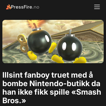
PressFire
.no
Illsint fanboy truet med å
bombe Nintendo-butikk da
han ikke fikk spille «Smash
Bros.»