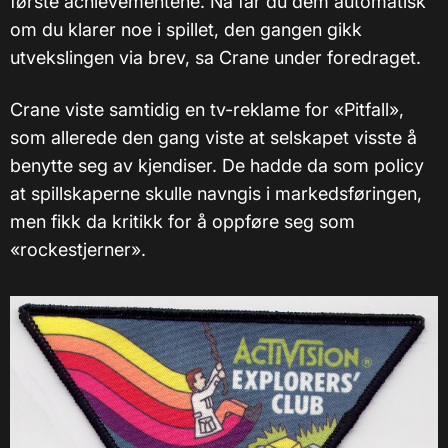
første achievementene. Nå får du dem automatisk
om du klarer noe i spillet, den gangen gikk
utvekslingen via brev, sa Crane under foredraget.
Crane viste samtidig en tv-reklame for «Pitfall»,
som allerede den gang viste at selskapet visste å
benytte seg av kjendiser. De hadde da som policy
at spillskaperne skulle navngis i markedsføringen,
men fikk da kritikk for å oppføre seg som
«rockestjerner».