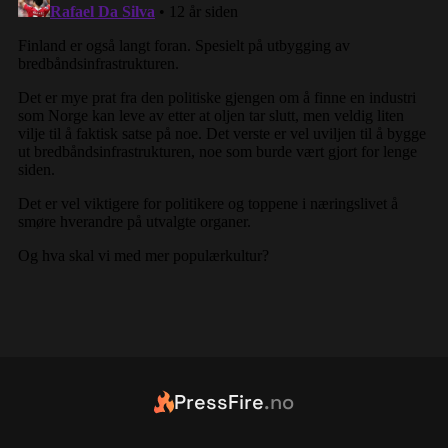
PressFire
.no