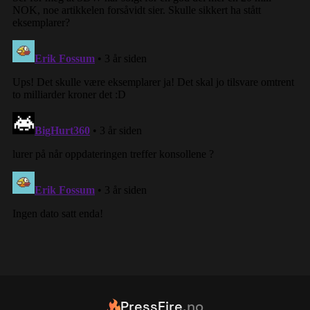
PressFire
.no