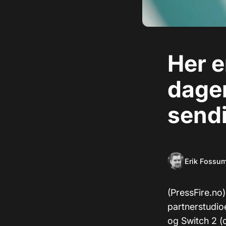
Her e
dagen
send
Erik Fossu
(PressFire.no
partnerstudio
og Switch 2 (