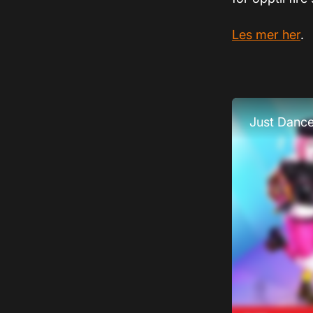
Les mer her
.
Just Dance