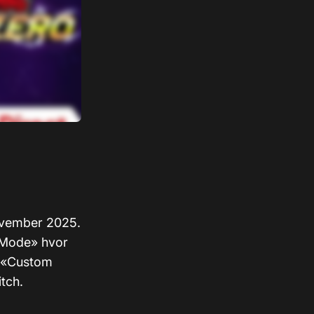
november 2025.
e Mode» hvor
n «Custom
itch.