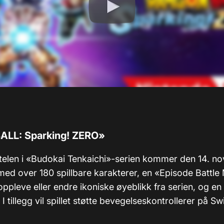
LL: Sparking! ZERO»
ttelen i «Budokai Tenkaichi»-serien kommer den 14. 
r med over 180 spillbare karakterer, en «Episode Battl
ppleve eller endre ikoniske øyeblikk fra serien, og e
I tillegg vil spillet støtte bevegelseskontrollerer på Sw