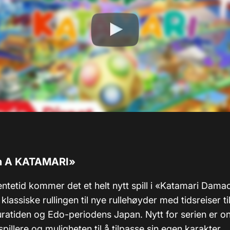
n A KATAMARI»
entetid kommer det et helt nytt spill i «Katamari Dama
 klassiske rullingen til nye rullehøyder med tidsreiser ti
atiden og Edo-periodens Japan. Nytt for serien er onli
 spillere og muligheten til å tilpasse sin egen karakter.