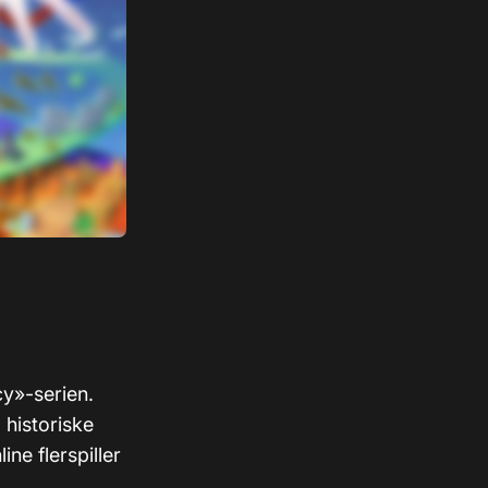
cy»-serien.
l historiske
ne flerspiller