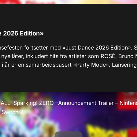
 2026 Edition»
nsefesten fortsetter med «Just Dance 2026 Edition». Sp
 nye låter, inkludert hits fra artister som ROSÉ, Brun
t i år er en samarbeidsbasert «Party Mode». Lansering
LL: Sparking! ZERO –Announcement Trailer – Ninten
 Switch 2