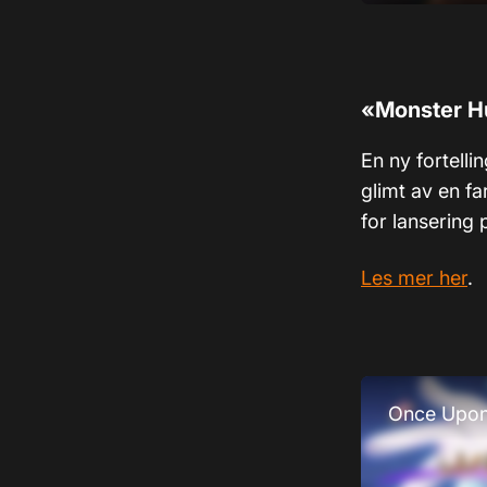
«Monster Hu
En ny fortelli
glimt av en fa
for lansering
Les mer her
.
Once Upon