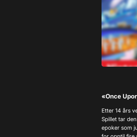
«Once Upo
Etter 14 års v
Spillet tar den
epoker som jur
for opptil fire