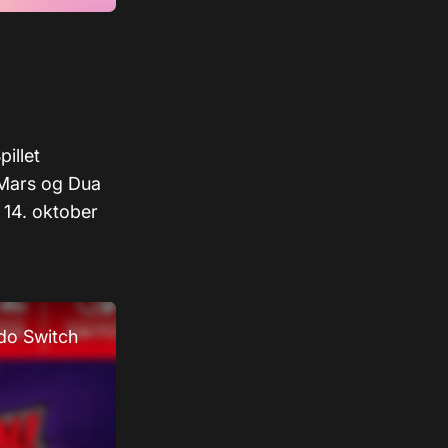
illet
o Mars og Dua
 14. oktober
do Switch