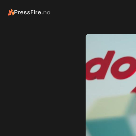
PressFire
.no