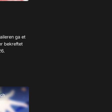
aileren ga et
er bekreftet
26.
tch