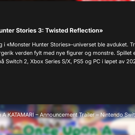
nter Stories 3: Twisted Reflection»
ng i «Monster Hunter Stories»-universet ble avduket. Tr
rgerik verden fylt med nye figurer og monstre. Spillet 
 på Switch 2, Xbox Series S/X, PS5 og PC i løpet av 20
 A KATAMARI – Announcement Trailer – Nintendo Swi