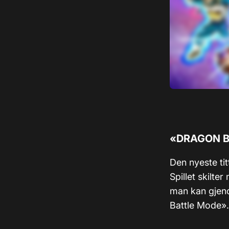
«DRAGON BA
Den nyeste ti
Spillet skilte
man kan gjeno
Battle Mode». 