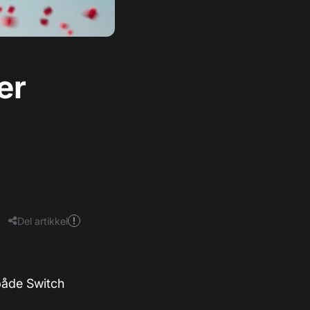
er
Del artikkel
 både Switch