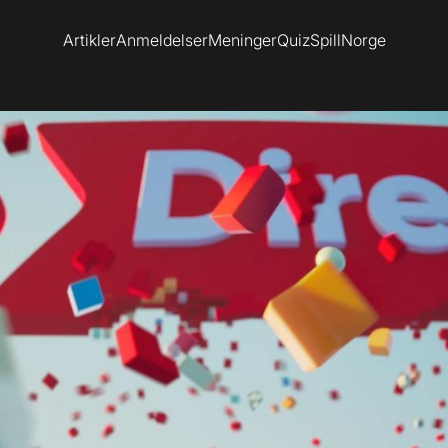
Artikler
Anmeldelser
Meninger
Quiz
SpillNorge