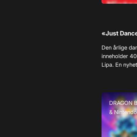
«Just Dance
Den årlige da
inneholder 40
Lipa. En nyhe
DRAGON BA
& Nintendo