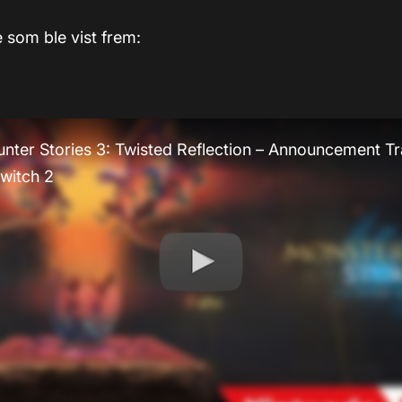
e som ble vist frem:
nter Stories 3: Twisted Reflection – Announcement Tra
witch 2