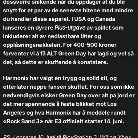
dessverre snikende når du oppdager at du blir
snytt for et par av de seneste hitene med mindre
du handler disse separat. I USA og Canada
lanseres en dyrere
Plus-utgave
av spillet som
inkluderer alt av nedlastbare låter og
opplåsningsnøkkelen. For 400-500 kroner
forventer vi å få ALT Green Day har lagd og vel så
det, så dette er skuffende å konstatere.
Harmonix har valgt en trygg og solid sti, og
etterlater neppe fansen skuffet. For oss som ikke
nødvendigvis elsker Green Day over alt på jord er
det mer spennende å feste blikket mot Los
Angeles og hva Harmonix har å meddele rundt
«Rock Band 3» når E3 offisielt starter 14. juni.
PS: Lanseres 10. juni til PlayStation 3, Wii og Xbox