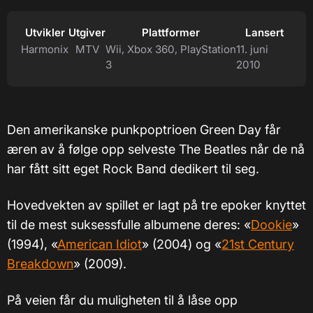
Utvikler
Utgiver
Plattformer
Lansert
Harmonix
MTV
Wii, Xbox 360, PlayStation
11. juni
3
2010
Den amerikanske punkpoptrioen Green Day får
æren av å følge opp selveste The Beatles når de nå
har fått sitt eget Rock Band dedikert til seg.
Hovedvekten av spillet er lagt på tre epoker knyttet
til de mest suksessfulle albumene deres: «
Dookie
»
(1994), «
American Idiot
» (2004) og «
21st Century
Breakdown
» (2009).
På veien får du muligheten til å låse opp