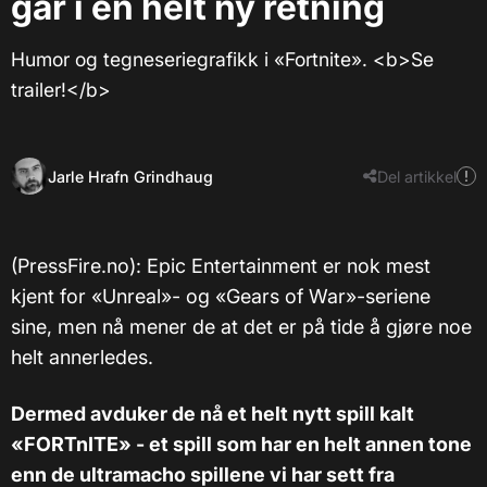
går i en helt ny retning
Humor og tegneseriegrafikk i «Fortnite». <b>Se
trailer!</b>
Jarle Hrafn Grindhaug
Del artikkel
(PressFire.no): Epic Entertainment er nok mest
kjent for «Unreal»- og «Gears of War»-seriene
sine, men nå mener de at det er på tide å gjøre noe
helt annerledes.
Dermed avduker de nå et helt nytt spill kalt
«FORTnITE» - et spill som har en helt annen tone
enn de ultramacho spillene vi har sett fra