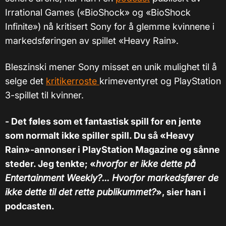
Irrational Games («BioShock» og «BioShock
Infinite») nå kritisert Sony for å glemme kvinnene i
markedsføringen av spillet «Heavy Rain».
Bleszinski mener Sony misset en unik mulighet til å
selge det
kritikerroste
krimeventyret og PlayStation
3-spillet til kvinner.
- Det føles som et fantastisk spill for en jente
som normalt ikke spiller spill. Du så «Heavy
Rain»-annonser i PlayStation Magazine og sånne
steder. Jeg tenkte; «
hvorfor er ikke dette på
Entertainment Weekly?... Hvorfor markedsfører de
ikke dette til det rette publikummet?
», sier han i
podcasten.