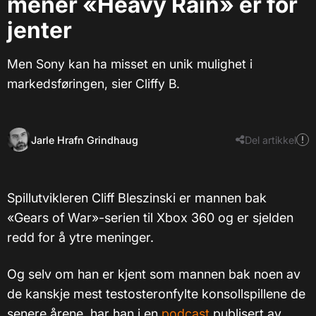
mener «Heavy Rain» er for
jenter
Men Sony kan ha misset en unik mulighet i
markedsføringen, sier Cliffy B.
Jarle Hrafn Grindhaug
Del artikkel
Spillutvikleren Cliff Bleszinski er mannen bak
«Gears of War»-serien til Xbox 360 og er sjelden
redd for å ytre meninger.
Og selv om han er kjent som mannen bak noen av
de kanskje mest testosteronfylte konsollspillene de
senere årene, har han i en
podcast
publisert av