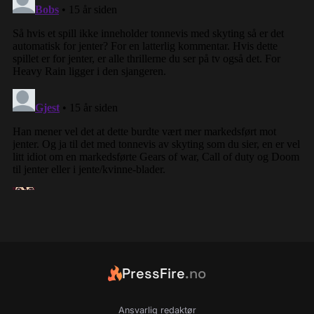
PressFire
.no
Ansvarlig redaktør