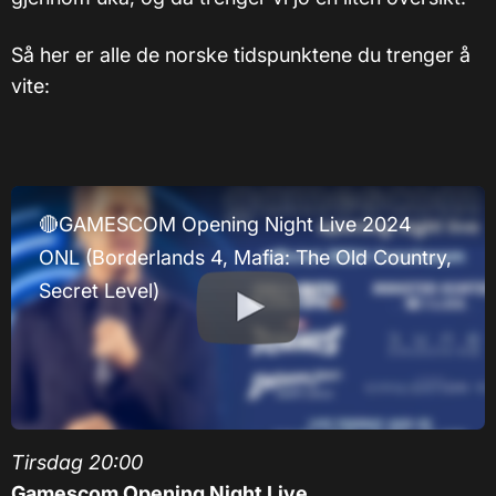
Så her er alle de norske tidspunktene du trenger å
vite:
🔴GAMESCOM Opening Night Live 2024
ONL (Borderlands 4, Mafia: The Old Country,
Secret Level)
Tirsdag 20:00
Gamescom Opening Night Live