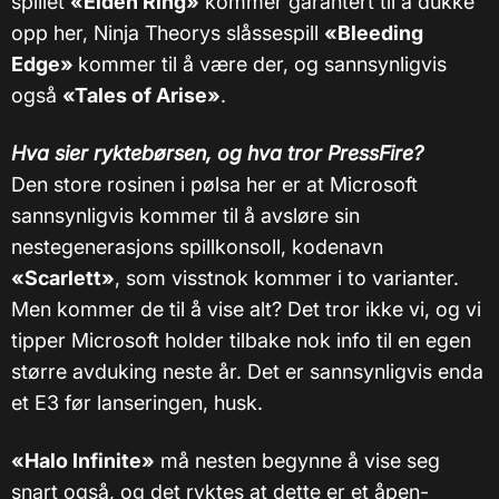
spillet
«Elden Ring»
kommer garantert til å dukke
opp her, Ninja Theorys slåssespill
«Bleeding
Edge»
kommer til å være der, og sannsynligvis
også
«Tales of Arise»
.
Hva sier ryktebørsen, og hva tror PressFire?
Den store rosinen i pølsa her er at Microsoft
sannsynligvis kommer til å avsløre sin
nestegenerasjons spillkonsoll, kodenavn
«Scarlett»
, som visstnok kommer i to varianter.
Men kommer de til å vise alt? Det tror ikke vi, og vi
tipper Microsoft holder tilbake nok info til en egen
større avduking neste år. Det er sannsynligvis enda
et E3 før lanseringen, husk.
«Halo Infinite»
må nesten begynne å vise seg
snart også, og det ryktes at dette er et åpen-