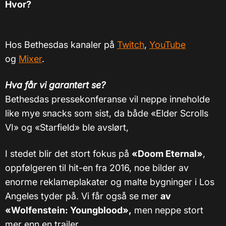
Hvor?
Hos Bethesdas kanaler på
Twitch
,
YouTube
og
Mixer
.
Hva får vi garantert se?
Bethesdas pressekonferanse vil neppe inneholde
like mye snacks som sist, da både «Elder Scrolls
VI» og «Starfield» ble avslørt,
I stedet blir det stort fokus på
«Doom Eternal»
,
oppfølgeren til hit-en fra 2016, noe bilder av
enorme reklameplakater og malte bygninger i Los
Angeles tyder på. Vi får også se mer
av
«Wolfenstein: Youngblood»,
men neppe stort
mer enn en trailer.