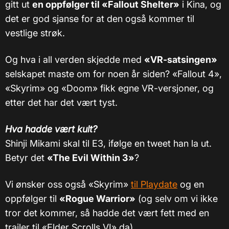
gitt ut
en oppfølger til «Fallout Shelter»
i Kina, og
det er god sjanse for at den også kommer til
vestlige strøk.
Og hva i all verden skjedde med
«VR-satsingen»
selskapet maste om for noen år siden? «Fallout 4»,
«Skyrim» og «Doom» fikk egne VR-versjoner, og
etter det har det vært tyst.
Hva hadde vært kult?
Shinji Mikami skal til E3, ifølge en tweet han la ut.
Betyr det
«The Evil Within 3»
?
Vi ønsker oss også «Skyrim»
til Playdate
og en
oppfølger til
«Rogue Warrior»
(og selv om vi ikke
tror det kommer, så hadde det vært fett med en
trailer til «Elder Scrolls VI» da).