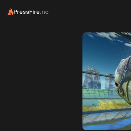
PressFire
.no