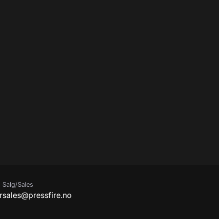
Salg/Sales
r
sales@pressfire.no