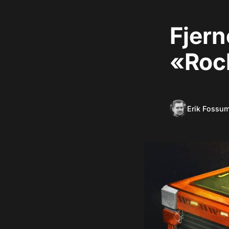
Fjern
«Roc
Erik Fossu