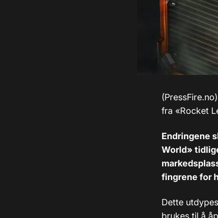
(PressFire.no)
fra «Rocket Le
Endringene sk
World» tidlig
markedsplass 
fingrene for 
Dette utdypes
brukes til å å