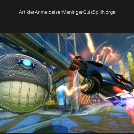
Artikler
Anmeldelser
Meninger
Quiz
SpillNorge