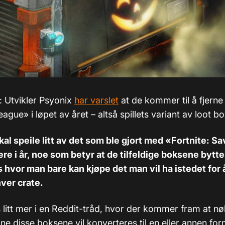
: Utvikler Psyonix
har varslet
at de kommer til å fjerne
ague» i løpet av året – altså spillets variant av loot bo
al speile litt av det som ble gjort med «Fortnite: Sa
ere i år, noe som betyr at de tilfeldige boksene bytt
hvor man bare kan kjøpe det man vil ha istedet for 
hver crate.
 litt mer i en Reddit-tråd, hvor der kommer fram at n
pne disse boksene vil konverteres til en eller annen for