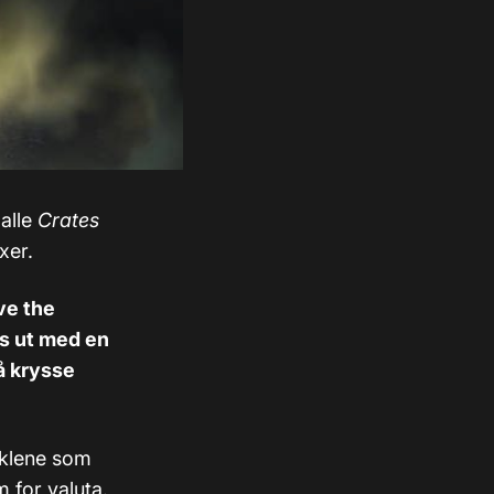
 alle
Crates
xer.
ve the
es ut med en
å krysse
øklene som
m for valuta.