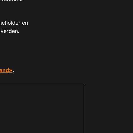
nneholder en
 verden.
land»
.