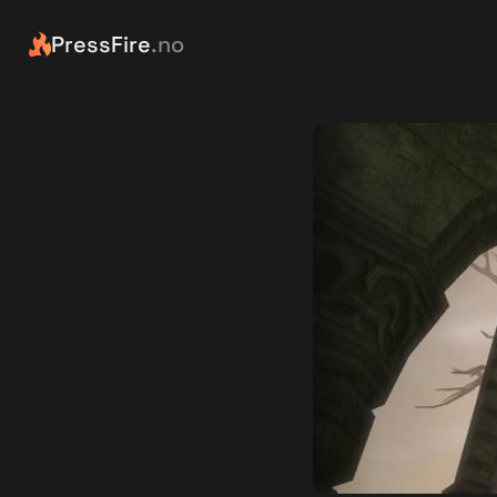
PressFire
.no