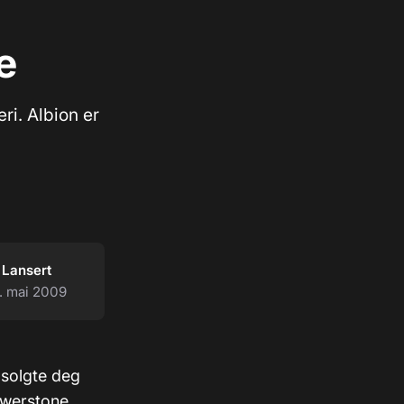
e
ri. Albion er
Lansert
. mai 2009
 solgte deg
owerstone