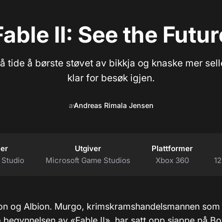
Fable II: See the Futur
å tide å børste støvet av bikkja og knaske mer selle
klar for besøk igjen.
av
Andreas Rimala Jensen
ler
Utgiver
Plattformer
 Studio
Microsoft Game Studios
Xbox 360
12
lbion og Albion. Murgo, krimskramshandelsmannen som
å begynnelsen av «Fable II», har satt opp sjappe på B