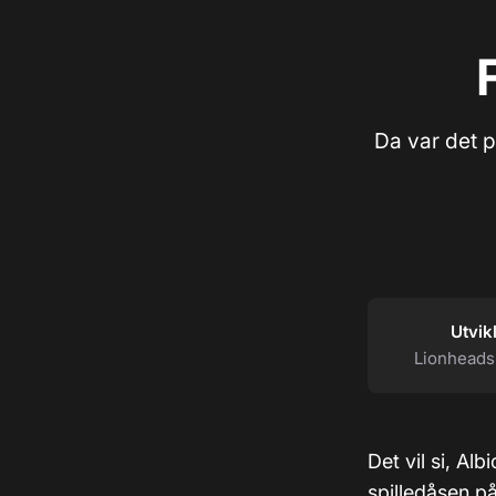
Da var det p
Utvik
Lionheads
Det vil si, A
spilledåsen p