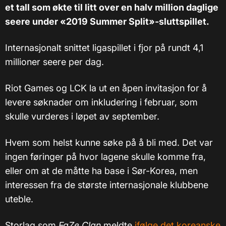
et tall som økte til litt over en halv million daglige
seere under «2019 Summer Split»-sluttspillet.
Internasjonalt snittet ligaspillet i fjor på rundt 4,1
millioner seere per dag.
Riot Games og LCK la ut en åpen invitasjon for å
levere søknader om inkludering i februar, som
skulle vurderes i løpet av september.
Hvem som helst kunne søke på å bli med. Det var
ingen føringer på hvor lagene skulle komme fra,
eller om at de måtte ha base i Sør-Korea, men
interessen fra de største internasjonale klubbene
uteble.
Storlag som
FaZe Clan
meldte
ifølge det koreanske