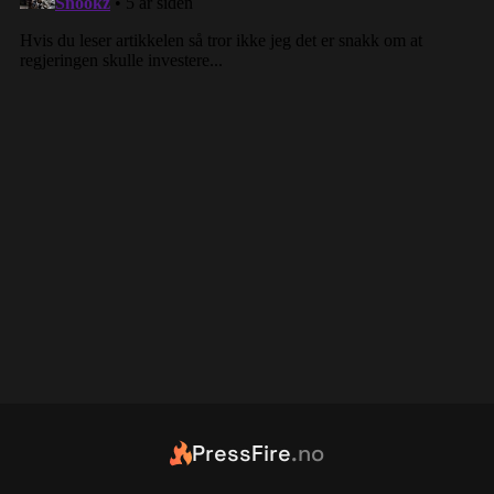
PressFire
.no